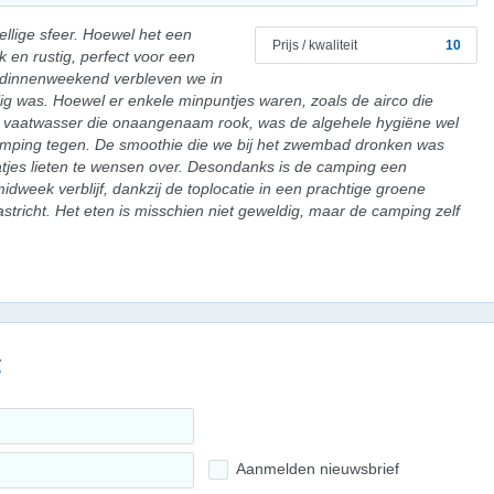
llige sfeer. Hoewel het een
Prijs / kwaliteit
10
jk en rustig, perfect voor een
endinnenweekend verbleven we in
lig was. Hoewel er enkele minpuntjes waren, zoals de airco die
e vaatwasser die onaangenaam rook, was de algehele hygiëne wel
 camping tegen. De smoothie die we bij het zwembad dronken was
atjes lieten te wensen over. Desondanks is de camping een
dweek verblijf, dankzij de toplocatie in een prachtige groene
stricht. Het eten is misschien niet geweldig, maar de camping zelf
g
Aanmelden nieuwsbrief