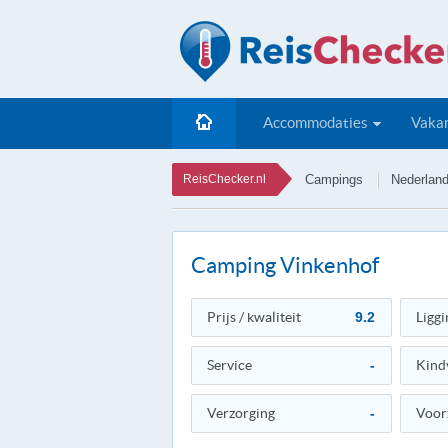
Accommodaties
Vakan
ReisChecker.nl
Campings
Nederlan
Camping Vinkenhof
Prijs / kwaliteit
9.2
Liggi
Service
-
Kind
Verzorging
-
Voor