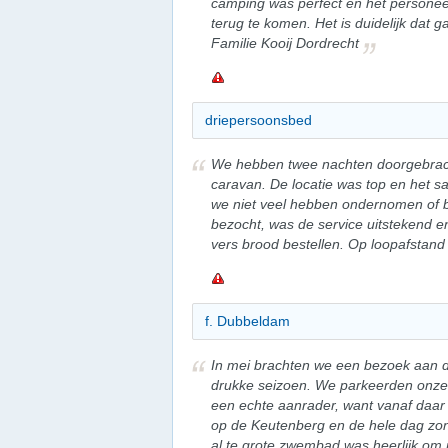
camping was perfect en het personeel
terug te komen. Het is duidelijk dat ga
Familie Kooij Dordrecht
driepersoonsbed
We hebben twee nachten doorgebrac
caravan. De locatie was top en het s
we niet veel hebben ondernomen of
bezocht, was de service uitstekend e
vers brood bestellen. Op loopafstan
f. Dubbeldam
In mei brachten we een bezoek aan de
drukke seizoen. We parkeerden onze 
een echte aanrader, want vanaf daar 
op de Keutenberg en de hele dag zon.
al te grote zwembad was heerlijk om