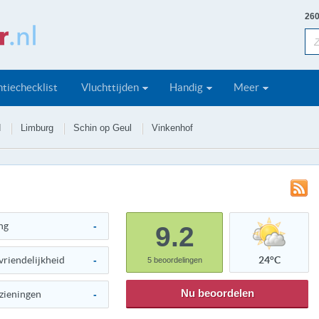
260
tiechecklist
Vluchttijden
Handig
Meer
d
Limburg
Schin op Geul
Vinkenhof
ng
-
9.2
vriendelijkheid
-
24°C
5
beoordelingen
Nu beoordelen
zieningen
-