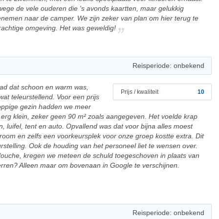
nwege de vele ouderen die 's avonds kaartten, maar gelukkig
nemen naar de camper. We zijn zeker van plan om hier terug te
chtige omgeving. Het was geweldig!
Reisperiode: onbekend
ad dat schoon en warm was,
Prijs / kwaliteit
10
t teleurstellend. Voor een prijs
koppige gezin hadden we meer
rg klein, zeker geen 90 m² zoals aangegeven. Het voelde krap
 luifel, tent en auto. Opvallend was dat voor bijna alles moest
troom en zelfs een voorkeursplek voor onze groep kostte extra. Dit
stelling. Ook de houding van het personeel liet te wensen over.
uche, kregen we meteen de schuld toegeschoven in plaats van
terren? Alleen maar om bovenaan in Google te verschijnen.
Reisperiode: onbekend