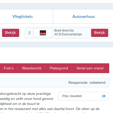
Vliegtickets
Autoverhuur
Boek direct bij
Bekijk
Bekijk
2
ACSI Eurocampings
Foto's
Weerbericht
Plattegrond
Vertel een vriend
Reisperiode: onbekend
doorgebracht op deze prachtige
Prijs / kwaliteit
10
weldig en zelfs onze hond genoot
ijkheid om in de buurt te
in het restaurant met alles wat daarbij hoort. De sfeer op de