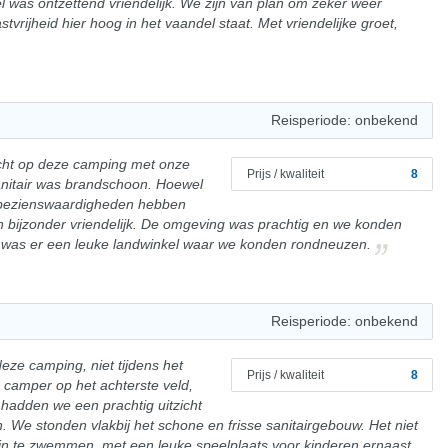
 was ontzettend vriendelijk. We zijn van plan om zeker weer
stvrijheid hier hoog in het vaandel staat. Met vriendelijke groet,
Reisperiode: onbekend
ht op deze camping met onze
Prijs / kwaliteit
8
anitair was brandschoon. Hoewel
 bezienswaardigheden hebben
n bijzonder vriendelijk. De omgeving was prachtig en we konden
d was er een leuke landwinkel waar we konden rondneuzen.
Reisperiode: onbekend
ze camping, niet tijdens het
Prijs / kwaliteit
8
camper op het achterste veld,
hadden we een prachtig uitzicht
 We stonden vlakbij het schone en frisse sanitairgebouw. Het niet
 in te zwemmen, met een leuke speelplaats voor kinderen ernaast.