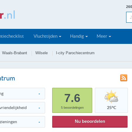
260
tiechecklist
Vluchttijden
Handig
Meer
Waals-Brabant
Wilsele
I-city Parochiecentrum
ntrum
ng
-
7.6
vriendelijkheid
-
25°C
5
beoordelingen
Nu beoordelen
zieningen
-