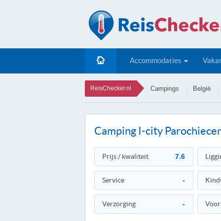
Accommodaties
Vakan
ReisChecker.nl
Campings
België
Camping I-city Parochiece
Prijs / kwaliteit
7.6
Liggi
Service
-
Kind
Verzorging
-
Voor