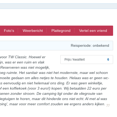
Foto's
Weerbericht
Plattegrond
Vertel een vriend
Reisperiode: onbekend
voor TW Classic. Hoewel er
Prijs / kwaliteit
6
jn, was er een ruim en vlak
 Reserveren was niet mogelijk,
eg ruimte. Het sanitair was niet het modernste, maar wel schoon
moeite gedaan om alles netjes te houden. Helaas was er geen wc-
 was eenvoudig en niet helemaal ons ding. Er was geen winkeltje,
f een koffiekoek (voor 3 euro!) kopen. Wij betaalden 22 euro per
enen zonder stroom. De camping ligt onder de vliegroute van
egtuigen te horen, maar dit hinderde ons niet echt. Al met al was
mping', maar voor meer comfort zouden we ergens anders kijken.