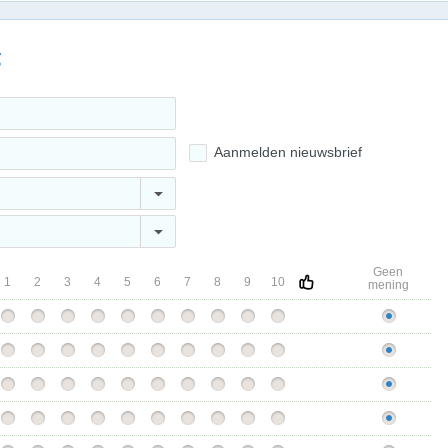
g
Aanmelden nieuwsbrief
Geen
1
2
3
4
5
6
7
8
9
10
mening