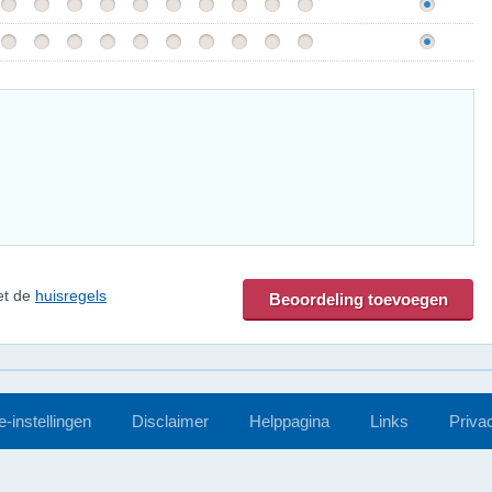
et de
huisregels
-instellingen
Disclaimer
Helppagina
Links
Priva