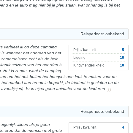
pend en je auto mag niet bij je plek staan, wat onhandig is bij het
Reisperiode: onbekend
s verbleef ik op deze camping.
Prijs / kwaliteit
5
uk is wanneer het noorden van het
Ligging
10
et zomerseizoen echt als de hele
akantieseizoen van het noorden is
Kindvriendelijkheid
10
n. Het is zonde, want de camping
daan om het ook buiten het hoogseizoen leuk te maken voor de
 het aanbod aan brood is beperkt, de friettent is gesloten en de
vondijsjes). Er is bijna geen animatie voor de kinderen.
Reisperiode: onbekend
eigenlijk alleen als je geen
Prijs / kwaliteit
4
ijkt erop dat de mensen met grote