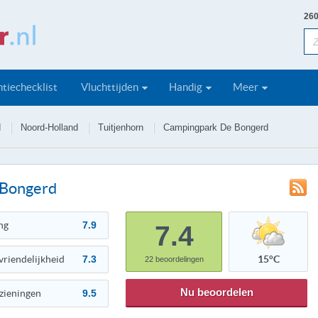
260
tiechecklist
Vluchttijden
Handig
Meer
d
Noord-Holland
Tuitjenhorn
Campingpark De Bongerd
 Bongerd
ng
7.9
7.4
vriendelijkheid
7.3
15°C
22
beoordelingen
Nu beoordelen
zieningen
9.5