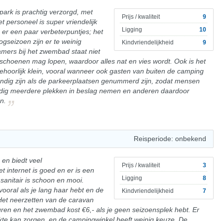
park is prachtig verzorgd, met
Prijs / kwaliteit
9
 personeel is super vriendelijk
Ligging
10
n er een paar verbeterpuntjes; het
ogseizoen zijn er te weinig
Kindvriendelijkheid
9
kamers bij het zwembad staat niet
schoenen mag lopen, waardoor alles nat en vies wordt. Ook is het
hoorlijk klein, vooral wanneer ook gasten van buiten de camping
ig zijn als de parkeerplaatsen genummerd zijn, zodat mensen
dig meerdere plekken in beslag nemen en anderen daardoor
n.
Reisperiode: onbekend
 en biedt veel
Prijs / kwaliteit
3
 internet is goed en er is een
Ligging
8
 sanitair is schoon en mooi.
vooral als je lang haar hebt en de
Kindvriendelijkheid
7
 Het neerzetten van de caravan
ren en het zwembad kost €6,- als je geen seizoensplek hebt. Er
rukte kan zorgen, en de campingwinkel heeft weinig keuze. De