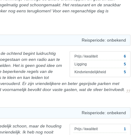
r regelmatig goed schoongemaakt. Het restaurant en de snackbar
zeker nog eens terugkomen! Voor een regenachtige dag is
Reisperiode: onbekend
 de ochtend begint luidruchtig
Prijs / kwaliteit
6
t toegestaan om een radio aan te
Ligging
5
gelden. Het is geen goed idee om
e beperkende regels van de
Kindvriendelijkheid
5
te klein en kan leiden tot
verouderd. Er zijn vriendelijkere en beter geprijsde parken met
t voornamelijk bevolkt door vaste gasten, wat de sfeer beïnvloedt.
Reisperiode: onbekend
edelijk schoon, maar de houding
Prijs / kwaliteit
1
riendelijk. Ik heb nog nooit