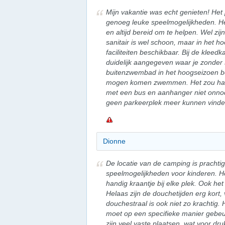
Mijn vakantie was echt genieten! Het 
genoeg leuke speelmogelijkheden. Het
en altijd bereid om te helpen. Wel zij
sanitair is wel schoon, maar in het ho
faciliteiten beschikbaar. Bij de kleed
duidelijk aangegeven waar je zonder 
buitenzwembad in het hoogseizoen be
mogen komen zwemmen. Het zou hand
met een bus en aanhanger niet onno
geen parkeerplek meer kunnen vinde
Dionne
De locatie van de camping is prachtig
speelmogelijkheden voor kinderen. Het
handig kraantje bij elke plek. Ook het
Helaas zijn de douchetijden erg kort, 
douchestraal is ook niet zo krachtig.
moet op een specifieke manier gebeu
zijn veel vaste plaatsen, wat voor d