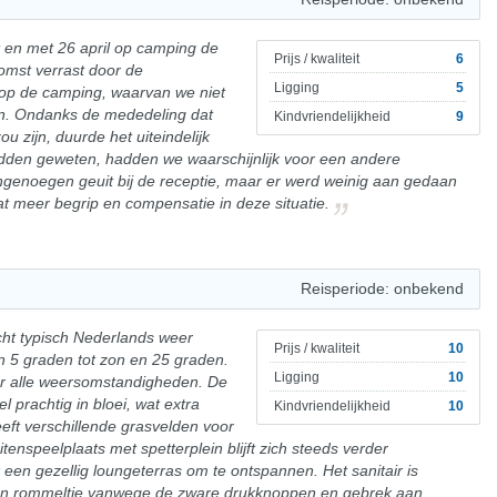
t en met 26 april op camping de
Prijs / kwaliteit
6
mst verrast door de
Ligging
5
op de camping, waarvan we niet
en. Ondanks de mededeling dat
Kindvriendelijkheid
9
ou zijn, duurde het uiteindelijk
adden geweten, hadden we waarschijnlijk voor een andere
enoegen geuit bij de receptie, maar er werd weinig aan gedaan
 meer begrip en compensatie in deze situatie.
Reisperiode: onbekend
ht typisch Nederlands weer
Prijs / kwaliteit
10
n 5 graden tot zon en 25 graden.
Ligging
10
or alle weersomstandigheden. De
 prachtig in bloei, wat extra
Kindvriendelijkheid
10
eft verschillende grasvelden voor
tenspeelplaats met spetterplein blijft zich steeds verder
 een gezellig loungeterras om te ontspannen. Het sanitair is
 een rommeltje vanwege de zware drukknoppen en gebrek aan