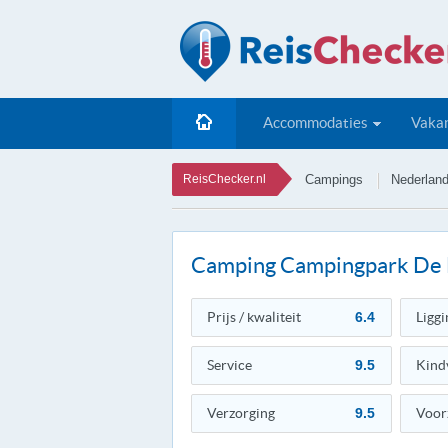
Accommodaties
Vakan
ReisChecker.nl
Campings
Nederlan
Camping Campingpark De
Prijs / kwaliteit
6.4
Liggi
Service
9.5
Kind
Verzorging
9.5
Voor