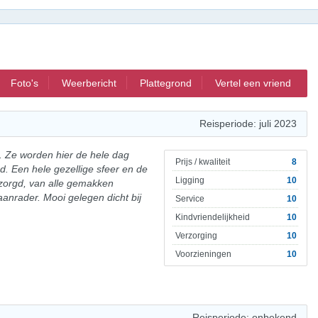
Foto's
Weerbericht
Plattegrond
Vertel een vriend
Reisperiode: juli 2023
 Ze worden hier de hele dag
Prijs / kwaliteit
8
d. Een hele gezellige sfeer en de
Ligging
10
orgd, van alle gemakken
anrader. Mooi gelegen dicht bij
Service
10
Kindvriendelijkheid
10
Verzorging
10
Voorzieningen
10
Reisperiode: onbekend