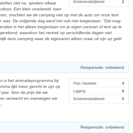
Kindvriendelijkheid
2
oftes niet na, spreken elkaar
ctloos. Een klein voorbeeld: toen
men, mochten we de camping niet op met de auto om onze tent
ur was. De volgende dag werd het ook niet toegestaan: "Dat mag
ndien is het alleen toegestaan om je eigen caravan of tent op te
gerekend, waardoor het vertrek op verschillende dagen niet
chelijk dure camping waar de eigenaren alleen maar uit zijn op geld
Reisperiode: onbekend
s is het animatieprogramma bij
Prijs / kwaliteit
4
mma lijkt meer gericht te zijn op
Ligging
8
2 jaar. Voor de prijs die we
eer verwacht en overwegen we
Kindvriendelijkheid
5
Reisperiode: onbekend