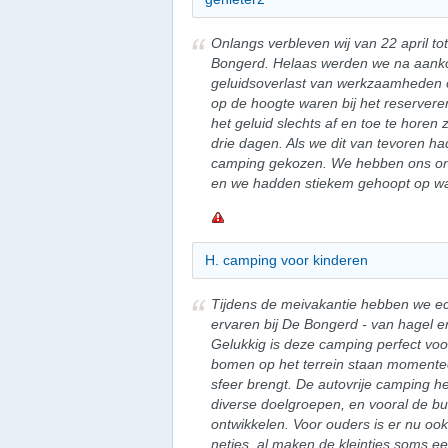
Onlangs verbleven wij van 22 april to
Bongerd. Helaas werden we na aanko
geluidsoverlast van werkzaamheden 
op de hoogte waren bij het reserver
het geluid slechts af en toe te horen z
drie dagen. Als we dit van tevoren h
camping gekozen. We hebben ons ong
en we hadden stiekem gehoopt op wat
H. camping voor kinderen
Tijdens de meivakantie hebben we ec
ervaren bij De Bongerd - van hagel e
Gelukkig is deze camping perfect vo
bomen op het terrein staan momenteel
sfeer brengt. De autovrije camping he
diverse doelgroepen, en vooral de bui
ontwikkelen. Voor ouders is er nu ook
netjes, al maken de kleintjes soms