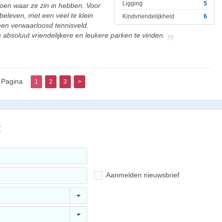
Ligging
5
doen waar ze zin in hebben. Voor
 beleven, met een veel te klein
Kindvriendelijkheid
6
en verwaarloosd tennisveld.
jn absoluut vriendelijkere en leukere parken te vinden.
Pagina
1
2
3
>
g
Aanmelden nieuwsbrief