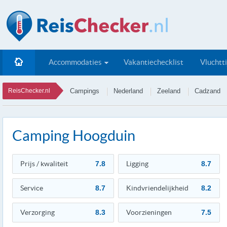
Accommodaties
Vakantiechecklist
Vluchtt
ReisChecker.nl
Campings
Nederland
Zeeland
Cadzand
Camping Hoogduin
Prijs / kwaliteit
7.8
Ligging
8.7
Service
8.7
Kindvriendelijkheid
8.2
Verzorging
8.3
Voorzieningen
7.5