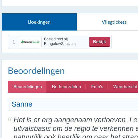
Boekingen
Vliegtickets
Boek direct bij
Bekijk
1
BungalowSpecials
Beoordelingen
Beoordelingen
Nu beoordelen
Foto's
Weerbericht
Sanne
Het is er erg aangenaam vertoeven. L
uitvalsbasis om de regio te verkennen 
natuurlijk ook heerlijk om naar het stran