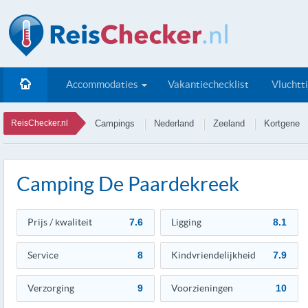
Accommodaties
Vakantiechecklist
Vluchtt
ReisChecker.nl
Campings
Nederland
Zeeland
Kortgene
Camping De Paardekreek
Prijs / kwaliteit
7.6
Ligging
8.1
Service
8
Kindvriendelijkheid
7.9
Verzorging
9
Voorzieningen
10