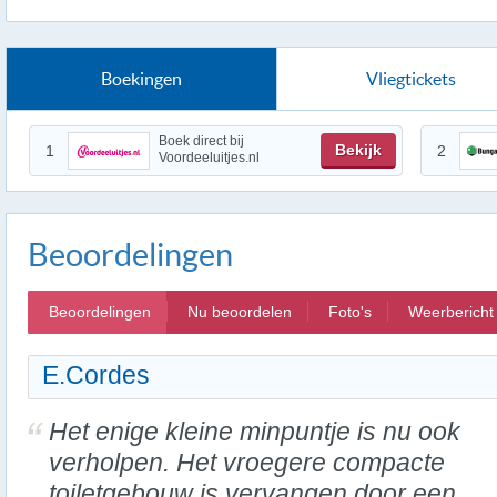
Boekingen
Vliegtickets
Boek direct bij
Bekijk
1
2
Voordeeluitjes.nl
Beoordelingen
Beoordelingen
Nu beoordelen
Foto's
Weerbericht
E.Cordes
Het enige kleine minpuntje is nu ook
verholpen. Het vroegere compacte
toiletgebouw is vervangen door een