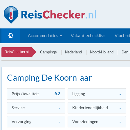
Accommodaties
Vakantiechecklist
Vluchtt
ReisChecker.nl
Campings
Nederland
Noord-Holland
Den 
Camping De Koorn-aar
Prijs / kwaliteit
9.2
Ligging
-
Service
-
Kindvriendelijkheid
-
Verzorging
-
Voorzieningen
-