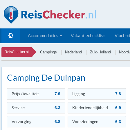
Accommodaties
Vakantiechecklist
Vluchtt
ReisChecker.nl
Campings
Nederland
Zuid-Holland
Noordw
Camping De Duinpan
Prijs / kwaliteit
7.9
Ligging
7.8
Service
6.3
Kindvriendelijkheid
6.9
Verzorging
6.8
Voorzieningen
6.3