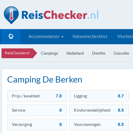
Accommodaties
Vakantiechecklist
Vluchtt
ReisChecker.nl
Campings
Nederland
Drenthe
Gasselte
Camping De Berken
Prijs / kwaliteit
7.8
Ligging
8.7
Service
8
Kindvriendelijkheid
8.5
Verzorging
8
Voorzieningen
8.5