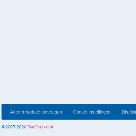
Accommodatie toevoegen
Cookie-instellingen
Discla
© 2007-2026
ReisChecker.nl