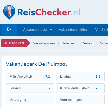
Accommodaties
Vakantiechecklist
Vluchtt
ReisChecker.nl
Vakantieparken
Nederland
Zeeland
Scher
Vakantiepark De Pluimpot
Prijs / kwaliteit
7.1
Ligging
7.8
Service
-
Kindvriendelijkheid
7.3
Verzorging
-
Voorzieningen
-