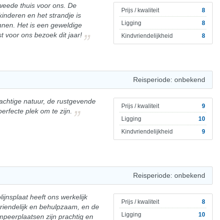
tweede thuis voor ons. De
Prijs / kwaliteit
8
inderen en het strandje is
Ligging
8
onnen. Het is een geweldige
t voor ons bezoek dit jaar!
Kindvriendelijkheid
8
Reisperiode: onbekend
achtige natuur, de rustgevende
Prijs / kwaliteit
9
perfecte plek om te zijn.
Ligging
10
Kindvriendelijkheid
9
Reisperiode: onbekend
ijnsplaat heeft ons werkelijk
Prijs / kwaliteit
8
vriendelijk en behulpzaam, en de
Ligging
10
mpeerplaatsen zijn prachtig en