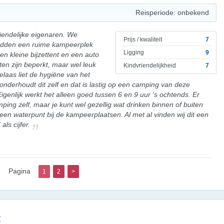
Reisperiode: onbekend
iendelijke eigenaren. We
Prijs / kwaliteit
7
 hadden een ruime kampeerplek
Ligging
9
n kleine bijzettent en een auto
ten zijn beperkt, maar wel leuk
Kindvriendelijkheid
7
elaas liet de hygiëne van het
onderhoudt dit zelf en dat is lastig op een camping van deze
igenlijk werkt het alleen goed tussen 6 en 9 uur 's ochtends. Er
ing zelf, maar je kunt wel gezellig wat drinken binnen of buiten
een waterpunt bij de kampeerplaatsen. Al met al vinden wij dit een
ls cijfer.
Pagina
1
2
>
g