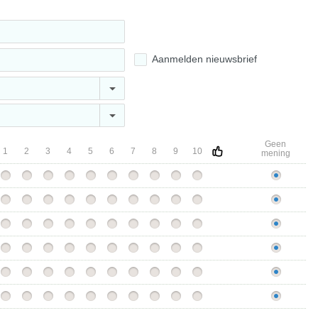
Aanmelden nieuwsbrief
Geen
1
2
3
4
5
6
7
8
9
10
mening