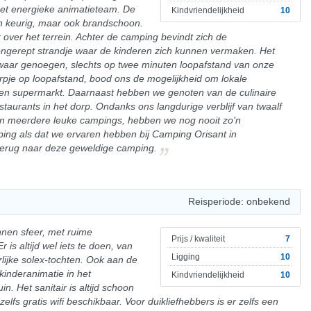
et energieke animatieteam. De
Kindvriendelijkheid
10
een keurig, maar ook brandschoon.
k over het terrein. Achter de camping bevindt zich de
ongerept strandje waar de kinderen zich kunnen vermaken. Het
waar genoegen, slechts op twee minuten loopafstand van onze
orpje op loopafstand, bood ons de mogelijkheid om lokale
en supermarkt. Daarnaast hebben we genoten van de culinaire
taurants in het dorp. Ondanks ons langdurige verblijf van twaalf
an meerdere leuke campings, hebben we nog nooit zo'n
ng als dat we ervaren hebben bij Camping Orisant in
e terug naar deze geweldige camping.
Reisperiode: onbekend
nen sfeer, met ruime
Prijs / kwaliteit
7
 is altijd wel iets te doen, van
Ligging
10
lijke solex-tochten. Ook aan de
kinderanimatie in het
Kindvriendelijkheid
10
. Het sanitair is altijd schoon
elfs gratis wifi beschikbaar. Voor duikliefhebbers is er zelfs een