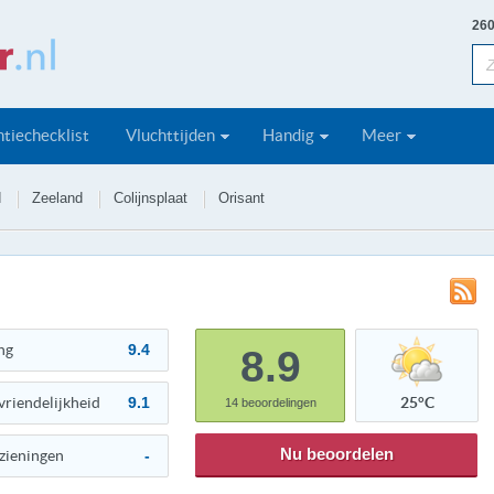
260
tiechecklist
Vluchttijden
Handig
Meer
d
Zeeland
Colijnsplaat
Orisant
ng
9.4
8.9
vriendelijkheid
9.1
25°C
14
beoordelingen
Nu beoordelen
zieningen
-