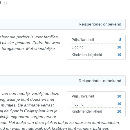
g.
Reisperiode: onbekend
eer die perfect is voor families.
Prijs / kwaliteit
8
l plezier gestaan. Zodra het weer
Ligging
10
r terugkomen. Met vriendelijke
Kindvriendelijkheid
10
Reisperiode: onbekend
van een heerlijk verblijf op deze
Prijs / kwaliteit
10
ping waar je kunt douchen met
Ligging
10
muntjes. De animatie verrast
ij de Spar in Colijnsplaat kun je
Kindvriendelijkheid
10
stvrije eigenaren zorgen ervoor
leeft. Het leuke van deze plek is dat je zo naar zee kunt wandelen,
egd en waar je natuurlijk ook krabben kunt vangen. Echt een