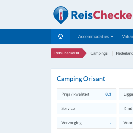
Accommodaties
Vakan
ReisChecker.nl
Campings
Nederlan
Camping Orisant
Prijs / kwaliteit
8.3
Liggi
Service
-
Kind
Verzorging
-
Voor