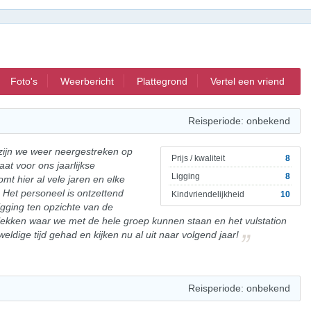
Foto's
Weerbericht
Plattegrond
Vertel een vriend
Reisperiode: onbekend
ijn we weer neergestreken op
Prijs / kwaliteit
8
at voor ons jaarlijkse
Ligging
8
t hier al vele jaren en elke
 Het personeel is ontzettend
Kindvriendelijkheid
10
 ligging ten opzichte van de
 plekken waar we met de hele groep kunnen staan en het vulstation
ldige tijd gehad en kijken nu al uit naar volgend jaar!
Reisperiode: onbekend