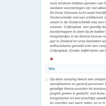
onze kinderen hebben genoten van h
sanitaire voorzieningen zijn niet all
De frisse Zeeuwse lucht waait heerlij
Oosterschelde met een schitterend, 
vissen in de Oosterschelde was een 
caravan. Colijnsplaat, een gezellig d
boodschappen te doen bij de bakker 
hoogstandjes in de diverse knusse res
jaar in Zeeland en onze bezoeken a
enthousiasme gevoeld over een campi
Colijnsplaat. Zonder twijfel keren w
Wim
Op deze camping heerst een ontspan
standplaatsen en gastvrij personeel. Er
gezellige thema-avonden tot avontuur
jongste gasten is gedacht, met leuke 
hoogseizoen en een prachtige speeltuin
en voorzien van warm water, en er is z