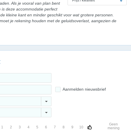
Prijs / kwaliteit
6
raden. Als je vooral van plan bent
an is deze accommodatie perfect
de kleine kant en minder geschikt voor wat grotere personen.
 moet je rekening houden met de geluidsoverlast, aangezien de
g
Aanmelden nieuwsbrief
Geen
1
2
3
4
5
6
7
8
9
10
mening