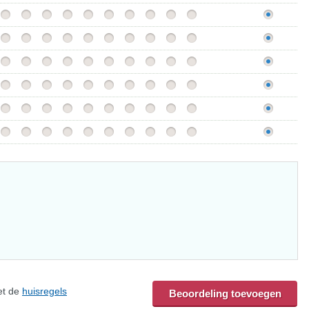
et de
huisregels