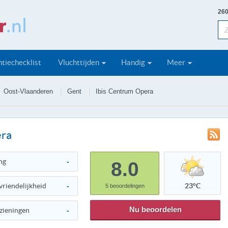
260
tiechecklist
Vluchttijden
Handig
Meer
Oost-Vlaanderen
Gent
Ibis Centrum Opera
era
ng
-
8.0
vriendelijkheid
-
23°C
5
beoordelingen
Nu beoordelen
zieningen
-