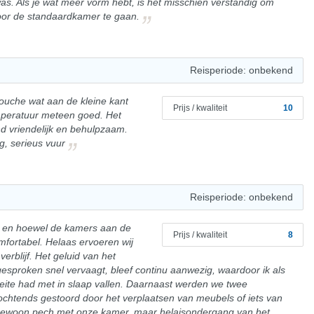
s. Als je wat meer vorm hebt, is het misschien verstandig om
voor de standaardkamer te gaan.
Reisperiode: onbekend
ouche wat aan de kleine kant
Prijs / kwaliteit
10
emperatuur meteen goed. Het
nd vriendelijk en behulpzaam.
g, serieus vuur
Reisperiode: onbekend
nd, en hoewel de kamers aan de
Prijs / kwaliteit
8
omfortabel. Helaas ervoeren wij
erblijf. Het geluid van het
sproken snel vervaagt, bleef continu aanwezig, waardoor ik als
eite had met in slaap vallen. Daarnaast werden we twee
ochtends gestoord door het verplaatsen van meubels of iets van
 gewoon pech met onze kamer, maar helajsondergang van het