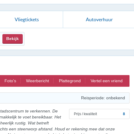
Vliegtickets
Autoverhuur
Bekijk
Foto's
Weerbericht
Plattegrond
Vertel een vriend
Reisperiode: onbekend
 stadscentrum te verkennen. De
Prijs / kwaliteit
8
kkelijk te voet bereikbaar. Het
heerlijk rustig. Wat betreft
lechts een steenworp afstand. Houd er rekening mee dat onze