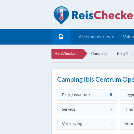
Accommodaties
Vakan
ReisChecker.nl
Campings
België
Camping Ibis Centrum Op
Prijs / kwaliteit
8
Liggi
Service
-
Kind
Verzorging
-
Voor