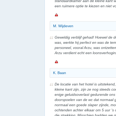
standaardkamer aan de kleine kant wa
een ruimere optie te kiezen en niet 
M. Wijdeven
Geweldig verblijf gehad! Hoewel de d
was, werkte hij perfect en was de t
personeel, vooral Arzu, was ontzette
Arzu verdient echt een loonsverhogin
K. Baan
De locatie van het hotel is uitsteke
kleine kant zijn, zijn ze nog steeds c
enige geluidsoverlast gedurende ons v
doorspoelen van de wc dat normaal ge
normaal een goede slaper zijnde, mo
ochtenden achter elkaar om 5 uur 's 
die strekking. Misschien hadden we