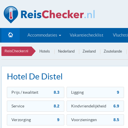
Accommodaties
Vakantiechecklist
Vluchtt
ReisChecker.nl
Hotels
Nederland
Zeeland
Zoutelande
Hotel De Distel
Prijs / kwaliteit
8.3
Ligging
9
Service
8.2
Kindvriendelijkheid
6.9
Verzorging
9
Voorzieningen
8.5