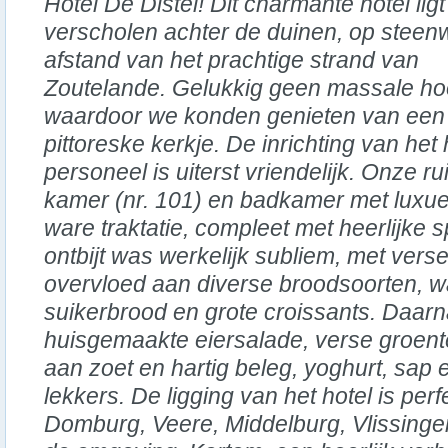
Hotel De Distel! Dit charmante hotel ligt
verscholen achter de duinen, op steen
afstand van het prachtige strand van
Zoutelande. Gelukkig geen massale h
waardoor we konden genieten van een s
pittoreske kerkje. De inrichting van het h
personeel is uiterst vriendelijk. Onze 
kamer (nr. 101) en badkamer met lux
ware traktatie, compleet met heerlijke sp
ontbijt was werkelijk subliem, met verse
overvloed aan diverse broodsoorten, w
suikerbrood en grote croissants. Daar
huisgemaakte eiersalade, verse groent
aan zoet en hartig beleg, yoghurt, sap
lekkers. De ligging van het hotel is perf
Domburg, Veere, Middelburg, Vlissinge