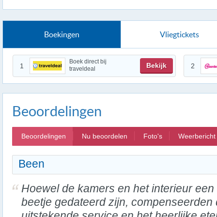
Boekingen
Vliegtickets
Boek direct bij
Bekijk
1
2
traveldeal
Beoordelingen
Beoordelingen
Nu beoordelen
Foto's
Weerbericht
Been
Hoewel de kamers en het interieur een
beetje gedateerd zijn, compenseerden
uitstekende service en het heerlijke ete