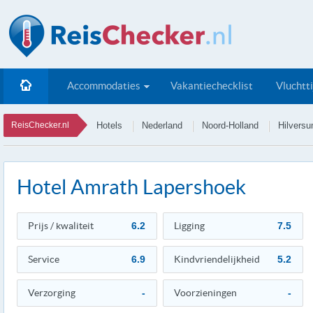
Accommodaties
Vakantiechecklist
Vluchtt
ReisChecker.nl
Hotels
Nederland
Noord-Holland
Hilvers
Hotel Amrath Lapershoek
Prijs / kwaliteit
6.2
Ligging
7.5
Service
6.9
Kindvriendelijkheid
5.2
Verzorging
-
Voorzieningen
-