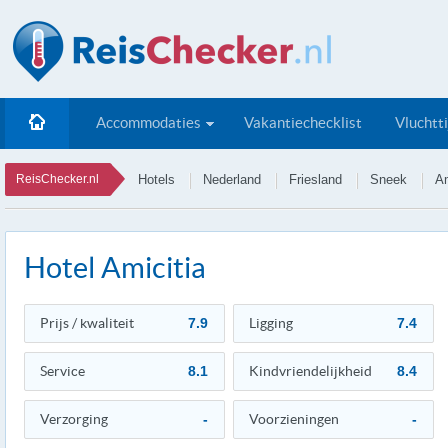
Accommodaties
Vakantiechecklist
Vluchtt
ReisChecker.nl
Hotels
Nederland
Friesland
Sneek
Am
Hotel Amicitia
Prijs / kwaliteit
7.9
Ligging
7.4
Service
8.1
Kindvriendelijkheid
8.4
Verzorging
-
Voorzieningen
-