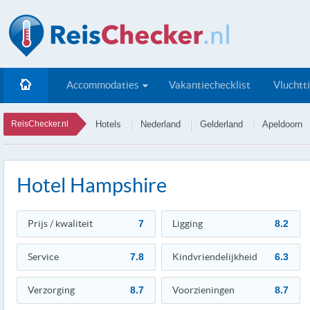
Accommodaties
Vakantiechecklist
Vluchtt
ReisChecker.nl
Hotels
Nederland
Gelderland
Apeldoorn
Hotel Hampshire
Prijs / kwaliteit
7
Ligging
8.2
Service
7.8
Kindvriendelijkheid
6.3
Verzorging
8.7
Voorzieningen
8.7