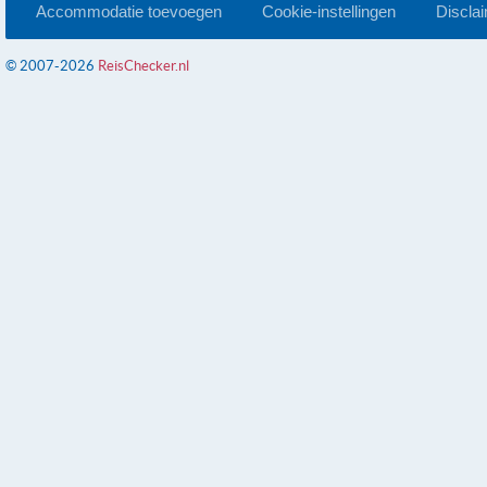
Accommodatie toevoegen
Cookie-instellingen
Discla
© 2007-2026
ReisChecker.nl