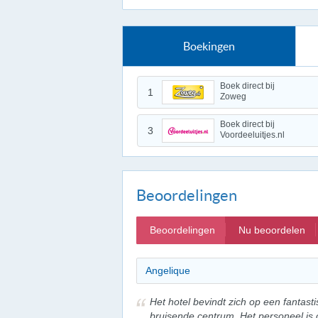
Boekingen
Boek direct bij
1
Zoweg
Boek direct bij
3
Voordeeluitjes.nl
Beoordelingen
Beoordelingen
Nu beoordelen
Angelique
Het hotel bevindt zich op een fantasti
bruisende centrum. Het personeel is on