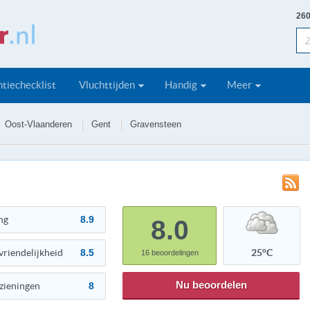
260
tiechecklist
Vluchttijden
Handig
Meer
Oost-Vlaanderen
Gent
Gravensteen
ng
8.9
8.0
vriendelijkheid
8.5
25°C
16
beoordelingen
Nu beoordelen
zieningen
8