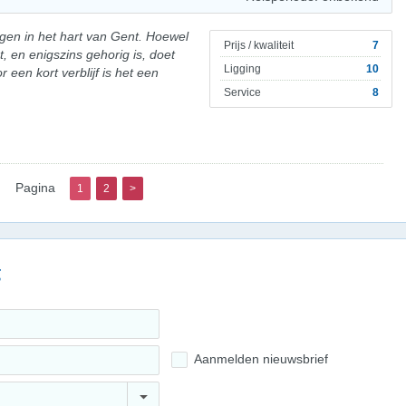
egen in het hart van Gent. Hoewel
Prijs / kwaliteit
7
, en enigszins gehorig is, doet
Ligging
10
een kort verblijf is het een
Service
8
Pagina
1
2
>
g
Aanmelden nieuwsbrief