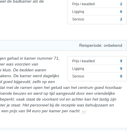
wel de badkamer als de
Prijs / kwaliteit
2
Ligging
6
Service
2
Reisperiode: onbekend
dagen gehad in kamer nummer 71,
Prijs / kwaliteit
9
amer was voorzien van
Ligging
9
e kluis. De bedden waren
lakens. De kamer werd dagelijks
Service
8
goed bijgevuld, zelfs op een
dat met de ramen open het geluid van het centrum goed hoorbaar
ldoende keuzes en werd op tijd aangevuld door een vriendelijke
perkt; vaak staat de voorkant vol en achter kan het lastig zijn
er je staat. Het personeel bij de receptie was behulpzaam en
oor een prijs van 94 euro per kamer per nacht.