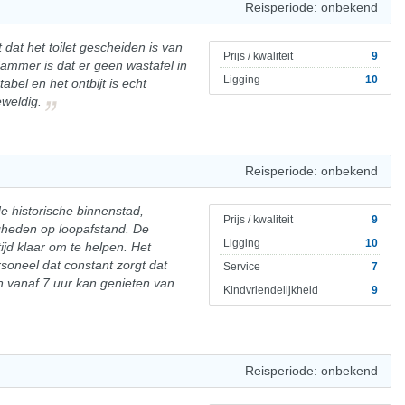
Reisperiode: onbekend
t dat het toilet gescheiden is van
Prijs / kwaliteit
9
jammer is dat er geen wastafel in
Ligging
10
rtabel en het ontbijt is echt
eweldig.
Reisperiode: onbekend
 de historische binnenstad,
Prijs / kwaliteit
9
gheden op loopafstand. De
Ligging
10
ijd klaar om te helpen. Het
ersoneel dat constant zorgt dat
Service
7
n vanaf 7 uur kan genieten van
Kindvriendelijkheid
9
Reisperiode: onbekend