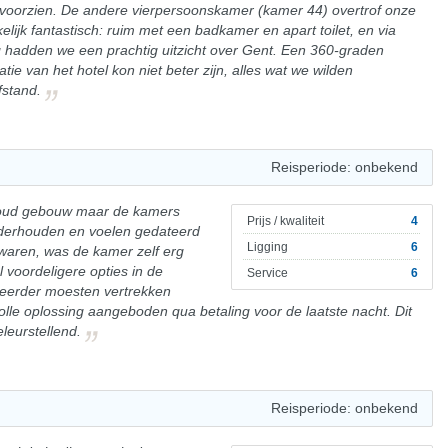
 voorzien. De andere vierpersoonskamer (kamer 44) overtrof onze
ijk fantastisch: ruim met een badkamer en apart toilet, en via
g hadden we een prachtig uitzicht over Gent. Een 360-graden
ie van het hotel kon niet beter zijn, alles wat we wilden
stand.
Reisperiode: onbekend
 oud gebouw maar de kamers
Prijs / kwaliteit
4
onderhouden en voelen gedateerd
Ligging
6
waren, was de kamer zelf erg
el voordeligere opties in de
Service
6
eerder moesten vertrekken
lle oplossing aangeboden qua betaling voor de laatste nacht. Dit
leurstellend.
Reisperiode: onbekend