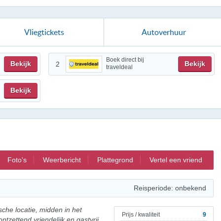
Vliegtickets
Autoverhuur
Boek direct bij
Bekijk
Bekijk
2
traveldeal
Bekijk
Foto's
Weerbericht
Plattegrond
Vertel een vriend
Reisperiode: onbekend
sche locatie, midden in het
Prijs / kwaliteit
9
tzettend vriendelijk en gastvrij.