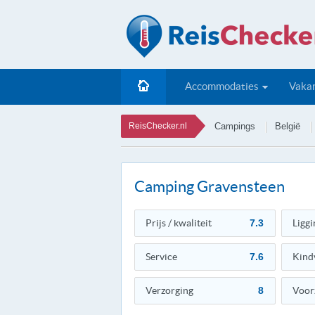
Accommodaties
Vakan
ReisChecker.nl
Campings
België
Camping Gravensteen
Prijs / kwaliteit
7.3
Liggi
Service
7.6
Kind
Verzorging
8
Voor