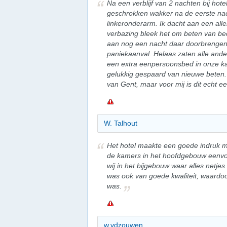
Na een verblijf van 2 nachten bij hot
geschrokken wakker na de eerste nac
linkeronderarm. Ik dacht aan een alle
verbazing bleek het om beten van b
aan nog een nacht daar doorbrengen
paniekaanval. Helaas zaten alle ande
een extra eenpersoonsbed in onze kam
gelukkig gespaard van nieuwe beten. H
van Gent, maar voor mij is dit echt e
W. Talhout
Het hotel maakte een goede indruk me
de kamers in het hoofdgebouw eenvo
wij in het bijgebouw waar alles netje
was ook van goede kwaliteit, waardo
was.
w.vdzouwen