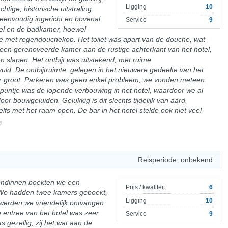
Ligging
10
htige, historische uitstraling.
eenvoudig ingericht en bovenal
Service
9
el en de badkamer, hoewel
 met regendouchekop. Het toilet was apart van de douche, wat
 een gerenoveerde kamer aan de rustige achterkant van het hotel,
n slapen. Het ontbijt was uitstekend, met ruime
ld. De ontbijtruimte, gelegen in het nieuwere gedeelte van het
der groot. Parkeren was geen enkel probleem, we vonden meteen
puntje was de lopende verbouwing in het hotel, waardoor we al
r bouwgeluiden. Gelukkig is dit slechts tijdelijk van aard.
fs met het raam open. De bar in het hotel stelde ook niet veel
Reisperiode: onbekend
endinnen boekten we een
Prijs / kwaliteit
6
. We hadden twee kamers geboekt,
Ligging
10
 werden we vriendelijk ontvangen
e entree van het hotel was zeer
Service
9
s gezellig, zij het wat aan de