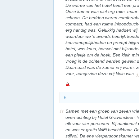
De entree van het hotel heeft een prac
Onze kamer was niet erg ruim, maar 
schoon. De bedden waren comfortab
compact, had een ruime inloopdouche
erg handig was. Gelukkig hadden wij
waardoor we 's avonds heerlijk konde
keuzemogelijkheden en prompt bijgevu
hotel, was knus, hoewel niet bijzon
een plekje om de hoek. Een klein min
vroeg in de ochtend werden gewekt doo
Daarnaast was de kamer vrij warm, zel
voor, aangezien deze vrij klein was.
E.
Samen met een groep van zeven vri
overnachting bij Hotel Gravensteen
elk voor vier personen. Bij aankomst
en was er gratis WiFi beschikbaar. D
stijlvol. De ene vierpersoonskamer wa