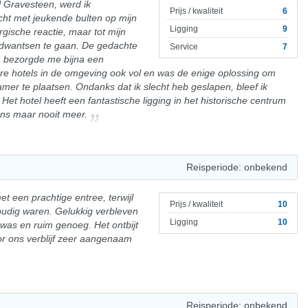
el Gravesteen, werd ik
Prijs / kwaliteit
6
ht met jeukende bulten op mijn
Ligging
9
rgische reactie, maar tot mijn
edwantsen te gaan. De gedachte
Service
7
 bezorgde me bijna een
re hotels in de omgeving ook vol en was de enige oplossing om
er te plaatsen. Ondanks dat ik slecht heb geslapen, bleef ik
et hotel heeft een fantastische ligging in het historische centrum
ens maar nooit meer.
Reisperiode: onbekend
t een prachtige entree, terwijl
Prijs / kwaliteit
10
udig waren. Gelukkig verbleven
Ligging
10
s was en ruim genoeg. Het ontbijt
or ons verblijf zeer aangenaam
Reisperiode: onbekend