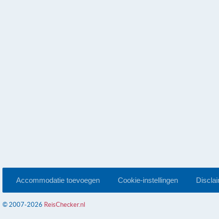
Accommodatie toevoegen
Cookie-instellingen
Discla
© 2007-2026
ReisChecker.nl