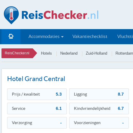
Accommodaties
Vakantiechecklist
Vluchtt
ReisChecker.nl
Hotels
Nederland
Zuid-Holland
Rotterda
Hotel Grand Central
Prijs / kwaliteit
5.3
Ligging
8.7
Service
6.1
Kindvriendelijkheid
6.7
Verzorging
-
Voorzieningen
-