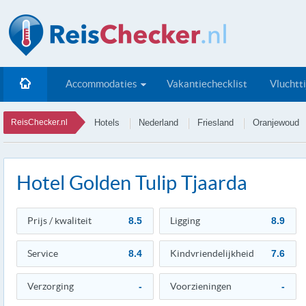
Accommodaties
Vakantiechecklist
Vluchtt
ReisChecker.nl
Hotels
Nederland
Friesland
Oranjewoud
Hotel Golden Tulip Tjaarda
Prijs / kwaliteit
8.5
Ligging
8.9
Service
8.4
Kindvriendelijkheid
7.6
Verzorging
-
Voorzieningen
-