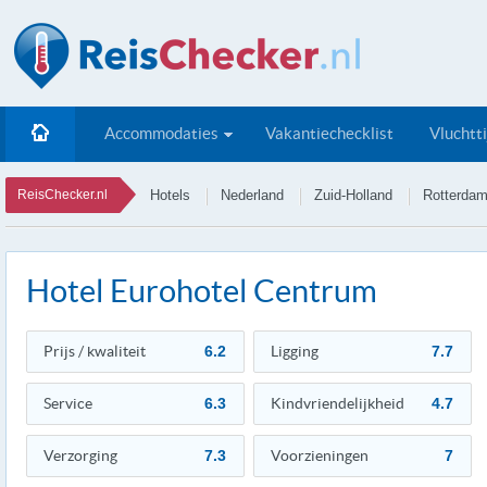
Accommodaties
Vakantiechecklist
Vluchtt
ReisChecker.nl
Hotels
Nederland
Zuid-Holland
Rotterda
Hotel Eurohotel Centrum
Prijs / kwaliteit
6.2
Ligging
7.7
Service
6.3
Kindvriendelijkheid
4.7
Verzorging
7.3
Voorzieningen
7