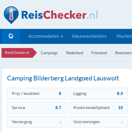
Accommodaties
Vakantiechecklist
Vluchtt
ReisChecker.nl
Campings
Nederland
Friesland
Beetster
Camping Bilderberg Landgoed Lauswolt
Prijs / kwaliteit
8
Ligging
8.3
Service
8.7
Kindvriendelijkheid
10
Verzorging
-
Voorzieningen
-