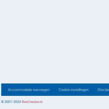
Accommodatie toevoegen
Cookie-instellingen
Discla
© 2007-2026
ReisChecker.nl