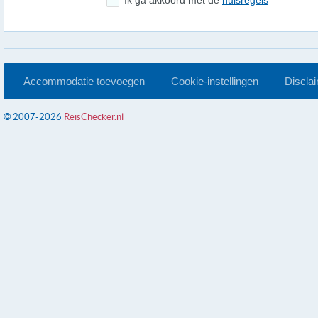
Ik ga akkoord met de
huisregels
Accommodatie toevoegen
Cookie-instellingen
Discla
© 2007-2026
ReisChecker.nl