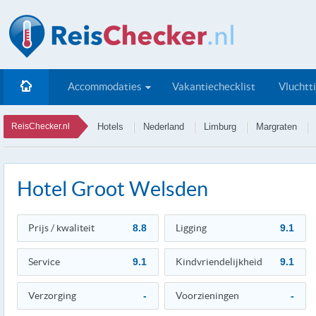
Accommodaties
Vakantiechecklist
Vluchtt
ReisChecker.nl
Hotels
Nederland
Limburg
Margraten
Hotel Groot Welsden
Prijs / kwaliteit
8.8
Ligging
9.1
Service
9.1
Kindvriendelijkheid
9.1
Verzorging
-
Voorzieningen
-