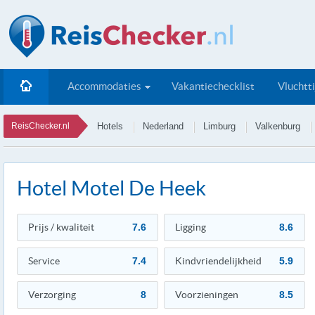
Accommodaties
Vakantiechecklist
Vluchtt
ReisChecker.nl
Hotels
Nederland
Limburg
Valkenburg
Hotel Motel De Heek
Prijs / kwaliteit
7.6
Ligging
8.6
Service
7.4
Kindvriendelijkheid
5.9
Verzorging
8
Voorzieningen
8.5