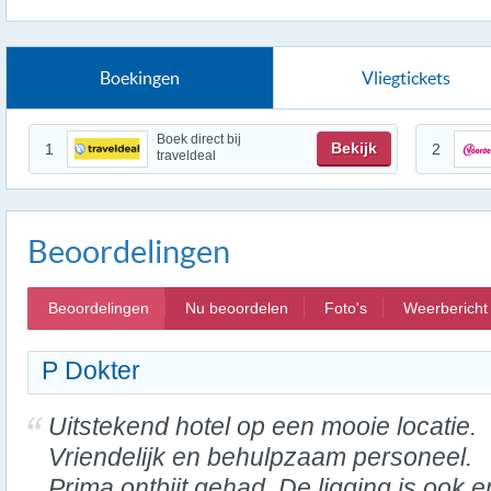
Boekingen
Vliegtickets
Boek direct bij
Bekijk
1
2
traveldeal
Beoordelingen
Beoordelingen
Nu beoordelen
Foto's
Weerbericht
P Dokter
Uitstekend hotel op een mooie locatie.
Vriendelijk en behulpzaam personeel.
Prima ontbijt gehad. De ligging is ook e