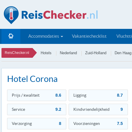
Accommodaties
Vakantiechecklist
Vluchtt
ReisChecker.nl
Hotels
Nederland
Zuid-Holland
Den Haag
Hotel Corona
Prijs / kwaliteit
8.6
Ligging
8.7
Service
9.2
Kindvriendelijkheid
9
Verzorging
8
Voorzieningen
7.5