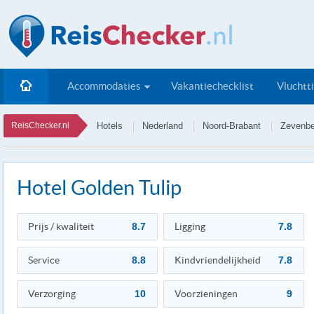
Accommodaties
Vakantiechecklist
Vluchtt
ReisChecker.nl
Hotels
Nederland
Noord-Brabant
Zevenbe
Hotel Golden Tulip
Prijs / kwaliteit
8.7
Ligging
7.8
Service
8.8
Kindvriendelijkheid
7.8
Verzorging
10
Voorzieningen
9