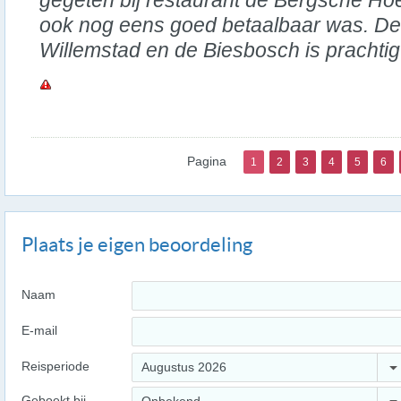
gegeten bij restaurant de Bergsche H
ook nog eens goed betaalbaar was. D
Willemstad en de Biesbosch is prachti
Pagina
1
2
3
4
5
6
Plaats je eigen beoordeling
Naam
E-mail
Reisperiode
Augustus 2026
Geboekt bij