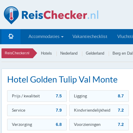
Accommodaties
Vakantiechecklist
Vluchtt
ReisChecker.nl
Hotels
Nederland
Gelderland
Berg en Dal
Hotel Golden Tulip Val Monte
Prijs / kwaliteit
7.5
Ligging
8.7
Service
7.9
Kindvriendelijkheid
7.2
Verzorging
6.8
Voorzieningen
7.2