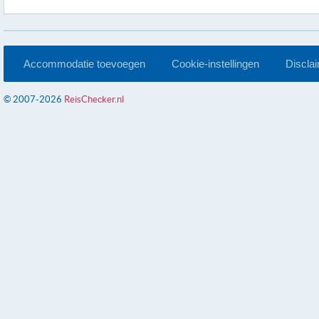
Accommodatie toevoegen
Cookie-instellingen
Discla
© 2007-2026
ReisChecker.nl