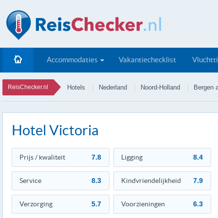
Accommodaties
Vakantiechecklist
Vluchtt
ReisChecker.nl
Hotels
Nederland
Noord-Holland
Bergen 
Hotel Victoria
Prijs / kwaliteit
7.8
Ligging
8.4
Service
8.3
Kindvriendelijkheid
7.9
Verzorging
5.7
Voorzieningen
6.3