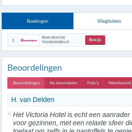
Boekingen
Vliegtickets
Boek direct bij
Bekijk
1
Voordeeluitjes.nl
Beoordelingen
Beoordelingen
Nu beoordelen
Foto's
Weerbericht
H. van Delden
Het Victoria Hotel is echt een aanrader
voor gezinnen, met een relaxte sfeer di
toelaat om zelfs in je pantoffels te geni