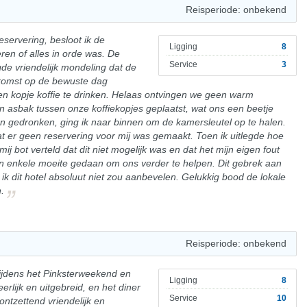
Reisperiode: onbekend
servering, besloot ik de
Ligging
8
ren of alles in orde was. De
Service
3
de vriendelijk mondeling dat de
nkomst op de bewuste dag
en kopje koffie te drinken. Helaas ontvingen we geen warm
asbak tussen onze koffiekopjes geplaatst, wat ons een beetje
n gedronken, ging ik naar binnen om de kamersleutel op te halen.
at er geen reservering voor mij was gemaakt. Toen ik uitlegde hoe
j bot verteld dat dit niet mogelijk was en dat het mijn eigen fout
en enkele moeite gedaan om ons verder te helpen. Dit gebrek aan
k dit hotel absoluut niet zou aanbevelen. Gelukkig bood de lokale
.
Reisperiode: onbekend
tijdens het Pinksterweekend en
Ligging
8
erlijk en uitgebreid, en het diner
Service
10
ontzettend vriendelijk en