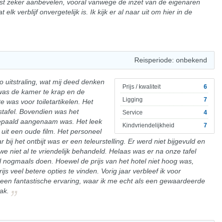
lust zeker aanbevelen, vooral vanwege de inzet van de eigenaren
lk verblijf onvergetelijk is. Ik kijk er al naar uit om hier in de
Reisperiode: onbekend
 uitstraling, wat mij deed denken
Prijs / kwaliteit
6
 was de kamer te krap en de
Ligging
7
 was voor toiletartikelen. Het
astafel. Bovendien was het
Service
4
t bepaald aangenaam was. Het leek
Kindvriendelijkheid
7
e uit een oude film. Het personeel
 bij het ontbijt was er een teleurstelling. Er werd niet bijgevuld en
 niet al te vriendelijk behandeld. Helaas was er na onze tafel
nel nogmaals doen. Hoewel de prijs van het hotel niet hoog was,
ijs veel betere opties te vinden. Vorig jaar verbleef ik voor
s een fantastische ervaring, waar ik me echt als een gewaardeerde
ak.