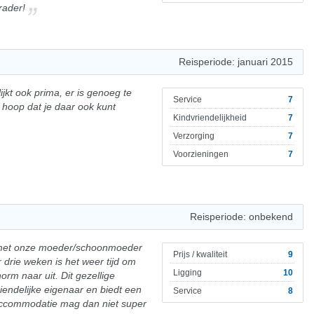
rader!
Reisperiode: januari 2015
lijkt ook prima, er is genoeg te
Service
7
 hoop dat je daar ook kunt
Kindvriendelijkheid
7
Verzorging
7
Voorzieningen
7
Reisperiode: onbekend
n met onze moeder/schoonmoeder
Prijs / kwaliteit
9
r drie weken is het weer tijd om
Ligging
10
orm naar uit. Dit gezellige
iendelijke eigenaar en biedt een
Service
8
 accommodatie mag dan niet super