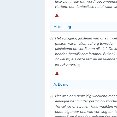
luxe zijn, maar dat wordt gecompenseer
Kortom, een fantastisch hotel waar w
Miltenburg
Het vijftigjarig jubileum van ons huw
gasten waren allemaal erg tevreden. 
uitstekend en verdienen alle lof. De
bedden heerlijk comfortabel. Buitenlust
Zowel wij als onze familie en vriende
terugkomen.
A. Belmer
Het was een geweldig weekend met o
eindigde het minder prettig op zonda
Terwijl we ons buiten klaarmaakten vo
oude eigenaar ons van ver weg om te
kamer 6 en 9 hadden gelaten (ze zat