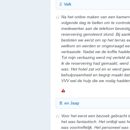
J. Valk
Na het online maken van een kamerre
volgende dag te bellen om te controle
medewerker aan de telefoon bevestig
reservering genoteerd stond. Bij aa
besloten we eerst om op het terras e
welkom en werden er ongevraagd een 
verbaasde. Nadat we de koffie hadde
Tot mijn verbazing werd mij verteld d
ik de reservering had gemaakt, werd mi
was. Het hotel zat vol en er werd ge
behulpzaamheid en begrip maakt dat i
VVV wel de hulp die we nodig hadden
B. en Jaap
Voor het eerst een bezoek gebracht 
het was fantastisch. Het ontbijt was he
was voortreffelijk. Het personeel was 