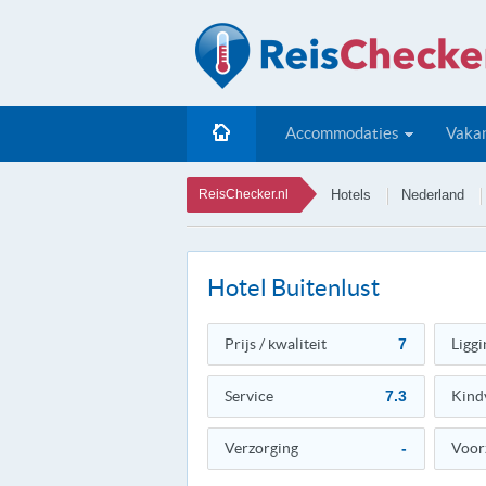
Accommodaties
Vakan
ReisChecker.nl
Hotels
Nederland
Hotel Buitenlust
Prijs / kwaliteit
7
Liggi
Service
7.3
Kind
Verzorging
-
Voor