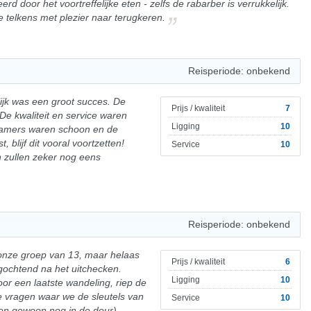
d door het voortreffelijke eten - zelfs de rabarber is verrukkelijk.
e telkens met plezier naar terugkeren.
Reisperiode: onbekend
elijk was een groot succes. De
Prijs / kwaliteit
7
De kwaliteit en service waren
Ligging
10
 kamers waren schoon en de
, blijf dit vooral voortzetten!
Service
10
n zullen zeker nog eens
Reisperiode: onbekend
nze groep van 13, maar helaas
Prijs / kwaliteit
6
gochtend na het uitchecken.
Ligging
10
or een laatste wandeling, riep de
 vragen waar we de sleutels van
Service
10
en gewoon nog in de deur).