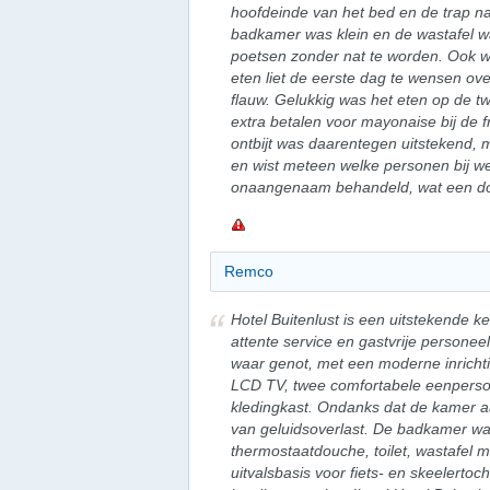
hoofdeinde van het bed en de trap na
badkamer was klein en de wastafel wa
poetsen zonder nat te worden. Ook w
eten liet de eerste dag te wensen ove
flauw. Gelukkig was het eten op de tw
extra betalen voor mayonaise bij de f
ontbijt was daarentegen uitstekend, 
en wist meteen welke personen bij w
onaangenaam behandeld, wat een dom
Remco
Hotel Buitenlust is een uitstekende 
attente service en gastvrije personeel
waar genot, met een moderne inrichti
LCD TV, twee comfortabele eenpers
kledingkast. Ondanks dat de kamer aa
van geluidsoverlast. De badkamer wa
thermostaatdouche, toilet, wastafel me
uitvalsbasis voor fiets- en skeelerto