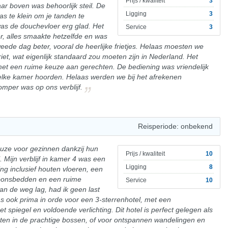
Prijs / kwaliteit
3
ar boven was behoorlijk steil. De
Ligging
3
s te klein om je tanden te
as de douchevloer erg glad. Het
Service
3
r, alles smaakte hetzelfde en was
eede dag beter, vooral de heerlijke frietjes. Helaas moesten we
riet, wat eigenlijk standaard zou moeten zijn in Nederland. Het
met een ruime keuze aan gerechten. De bediening was vriendelijk
elke kamer hoorden. Helaas werden we bij het afrekenen
per was op ons verblijf.
Reisperiode: onbekend
keuze voor gezinnen dankzij hun
Prijs / kwaliteit
10
. Mijn verblijf in kamer 4 was een
Ligging
8
ng inclusief houten vloeren, een
oonsbedden en een ruime
Service
10
n de weg lag, had ik geen last
s ook prima in orde voor een 3-sterrenhotel, met een
t spiegel en voldoende verlichting. Dit hotel is perfect gelegen als
chten in de prachtige bossen, of voor ontspannen wandelingen en