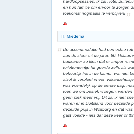
hardloopsessies. Ik zal Hotel Buiten
en hun familie om ervoor te zorgen dat e
toekomst nogmaals te verblijven!
H. Miedema
De accommodatie had een echte retro
aan de sfeer uit de jaren 60. Helaas
badkamer zo klein dat er amper ruimte
toiletfonteintje fungeerde zelfs als w
behoorlijk fris in de kamer, wat nie
alsof ik verbleef in een vakantiehuisj
was vriendelijk op de eerste dag, maar
toen we om bestek vroegen, werden we
geen plek meer vrij. Dit zal ik niet s
waren er in Duitsland voor dezelfde pr
dezelfde prijs in Wolfburg en dat wa
gast voelde - iets dat deze keer ontbr