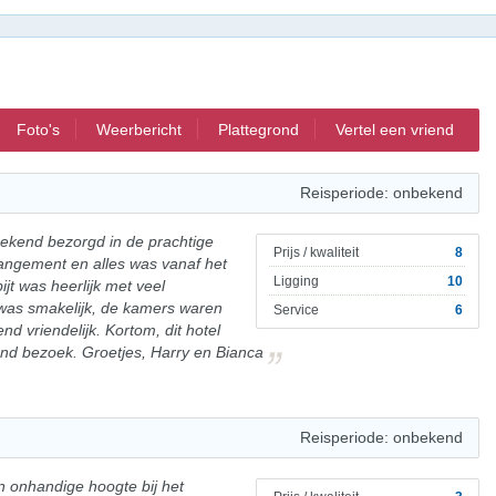
Foto's
Weerbericht
Plattegrond
Vertel een vriend
Reisperiode: onbekend
weekend bezorgd in de prachtige
Prijs / kwaliteit
8
angement en alles was vanaf het
Ligging
10
ijt was heerlijk met veel
was smakelijk, de kamers waren
Service
6
d vriendelijk. Kortom, dit hotel
end bezoek. Groetjes, Harry en Bianca
Reisperiode: onbekend
 onhandige hoogte bij het