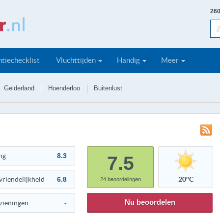
260
tiechecklist
Vluchttijden
Handig
Meer
Gelderland
Hoenderloo
Buitenlust
ng
8.3
7.5
vriendelijkheid
6.8
20°C
24
beoordelingen
Nu beoordelen
zieningen
-