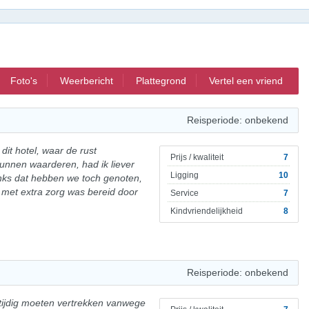
Foto's
Weerbericht
Plattegrond
Vertel een vriend
Reisperiode: onbekend
dit hotel, waar de rust
Prijs / kwaliteit
7
nnen waarderen, had ik liever
Ligging
10
nks dat hebben we toch genoten,
at met extra zorg was bereid door
Service
7
Kindvriendelijkheid
8
Reisperiode: onbekend
ijdig moeten vertrekken vanwege