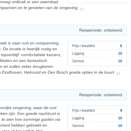
genoeg ontbrak er een zwembad,
tspannen en te genieten van de omgeving.
Reisperiode: onbekend
ek is naar rust en ontspanning,
Prijs / kwaliteit
6
De locatie is heerlijk rustig en
Ligging
10
 topverblijf: comfortabele kamers,
liteiten en een fantastisch
Service
10
n en zullen zeker terugkeren.
ijn Eindhoven, Helmond en Den Bosch goede opties in de buurt.
Reisperiode: onbekend
bosrijke omgeving, waar de rust
Prijs / kwaliteit
9
eken zijn. Een goede nachtrust is
Ligging
10
m te zien hoe sommige gasten via
gement hebben geboekt en
Service
10