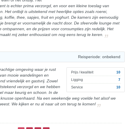
eten of het ontbijt. Het
t is echter prima verzorgd, en voor een kleine toeslag van
. Het ontbijt is uitstekend met heerlijke opties zoals roerei,
, koffie, thee, sapjes, fruit en yoghurt. De kamers zijn eenvoudig
, je brengt er voornamelijk de nacht door. De sfeervolle lounge met
e ontspannen, en de prijzen voor consumpties zijn redelijk. Het
at maakt mij zeker enthousiast om nog eens terug te keren.
Reisperiode: onbekend
rachtige omgeving waar je rust
Prijs / kwaliteit
10
 van mooie wandelingen en
Ligging
7
nd vriendelijk en gastvrij. Zowel
 uitstekend verzorgd en we hebben
Service
10
pel maar keurig en schoon. In de
 de knusse openhaard. Na een weekendje weg voelde het alsof we
est. We kijken er nu al naar uit om terug te komen!