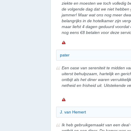
ziekte en moesten we toch volledig bet
de volgende dag dat we niet hebben 
jammer! Maar wat ons nog meer dwars 
belangrijks in de hotelkamer zijn ver
maar liefst 4 dagen geduurd voorda
nog eens €8 betalen voor deze servic
pater
Een oase van sereniteit te midden va
uiterst behulpzaam, hartelijk en geric
ontbijt als het diner waren verrukkeli
netheid en frisheid uit. Uitstekende ve
J. van Hemert
Ik heb gebruikgemaakt van een deal v
ontbijt en een diner. De kamer was w