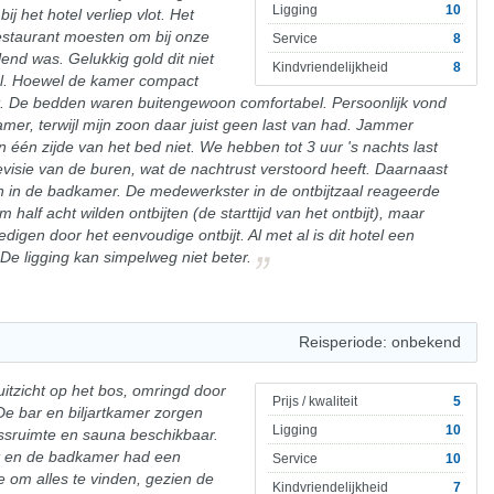
Ligging
10
j het hotel verliep vlot. Het
estaurant moesten om bij onze
Service
8
end was. Gelukkig gold dit niet
Kindvriendelijkheid
8
el. Hoewel de kamer compact
ht. De bedden waren buitengewoon comfortabel. Persoonlijk vond
mer, terwijl mijn zoon daar juist geen last van had. Jammer
één zijde van het bed niet. We hebben tot 3 uur 's nachts last
evisie van de buren, wat de nachtrust verstoord heeft. Daarnaast
 in de badkamer. De medewerkster in de ontbijtzaal reageerde
 half acht wilden ontbijten (de starttijd van het ontbijt), maar
igen door het eenvoudige ontbijt. Al met al is dit hotel een
 De ligging kan simpelweg niet beter.
Reisperiode: onbekend
itzicht op het bos, omringd door
Prijs / kwaliteit
5
 De bar en biljartkamer zorgen
Ligging
10
essruimte en sauna beschikbaar.
t en de badkamer had een
Service
10
 om alles te vinden, gezien de
Kindvriendelijkheid
7