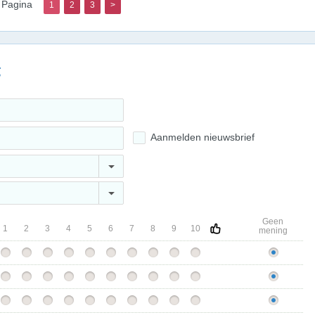
Pagina
1
2
3
>
g
Aanmelden nieuwsbrief
Geen
1
2
3
4
5
6
7
8
9
10
mening