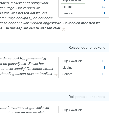
Prijs / kwaliteit
7
alen, inclusief het ontbijt voor
Ligging
10
genuttigd. Dat vonden we
zat, was het feit dat we iets
Service
1
geten (mijn bankpas), en het heeft
t deze naar ons kon worden opgestuurd. Bovendien moesten we
e. De nasleep liet dus te wensen over.
Reisperiode: onbekend
n de natuur! Het personeel is
Prijs / kwaliteit
10
ht op gastvrijheid. Zowel het
Ligging
8
jk en overvloedig! De kamer straalt
rhouding tussen prijs en kwaliteit.
Service
10
Reisperiode: onbekend
oor 2 overnachtingen inclusief
Prijs / kwaliteit
5
at ouderwets en aan de kleine