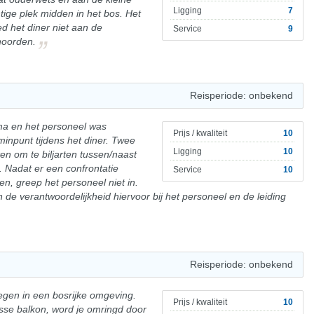
Ligging
7
tige plek midden in het bos. Het
d het diner niet aan de
Service
9
hoorden.
Reisperiode: onbekend
ma en het personeel was
Prijs / kwaliteit
10
minpunt tijdens het diner. Twee
Ligging
10
n om te biljarten tussen/naast
. Nadat er een confrontatie
Service
10
n, greep het personeel niet in.
n de verantwoordelijkheid hiervoor bij het personeel en de leiding
Reisperiode: onbekend
legen in een bosrijke omgeving.
Prijs / kwaliteit
10
usse balkon, word je omringd door