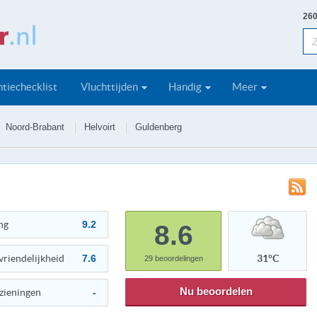
260
tiechecklist
Vluchttijden
Handig
Meer
Noord-Brabant
Helvoirt
Guldenberg
ng
9.2
8.6
vriendelijkheid
7.6
31°C
29
beoordelingen
Nu beoordelen
zieningen
-