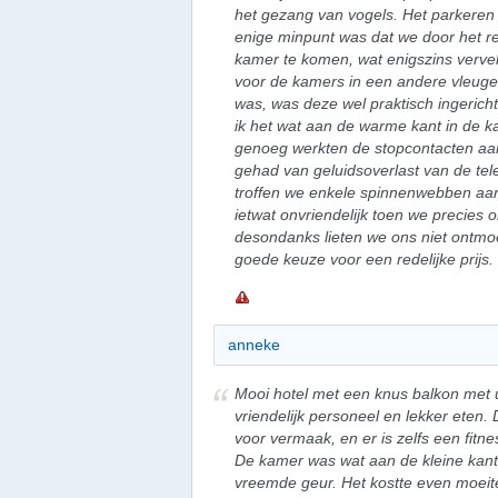
het gezang van vogels. Het parkeren bi
enige minpunt was dat we door het r
kamer te komen, wat enigszins vervel
voor de kamers in een andere vleug
was, was deze wel praktisch ingeric
ik het wat aan de warme kant in de ka
genoeg werkten de stopcontacten aan 
gehad van geluidsoverlast van de tel
troffen we enkele spinnenwebben aan
ietwat onvriendelijk toen we precies om
desondanks lieten we ons niet ontmoed
goede keuze voor een redelijke prijs.
anneke
Mooi hotel met een knus balkon met u
vriendelijk personeel en lekker eten.
voor vermaak, en er is zelfs een fitn
De kamer was wat aan de kleine kan
vreemde geur. Het kostte even moeite