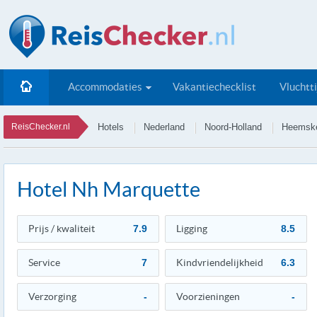
Accommodaties
Vakantiechecklist
Vluchtt
ReisChecker.nl
Hotels
Nederland
Noord-Holland
Heemsk
Hotel Nh Marquette
Prijs / kwaliteit
7.9
Ligging
8.5
Service
7
Kindvriendelijkheid
6.3
Verzorging
-
Voorzieningen
-