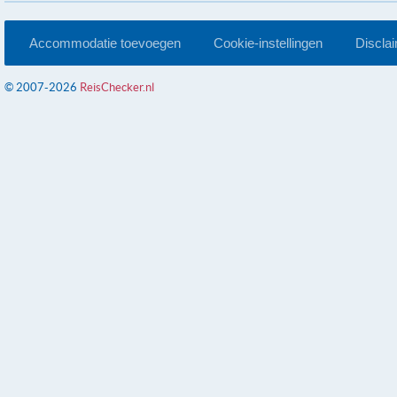
Accommodatie toevoegen
Cookie-instellingen
Discla
© 2007-2026
ReisChecker.nl