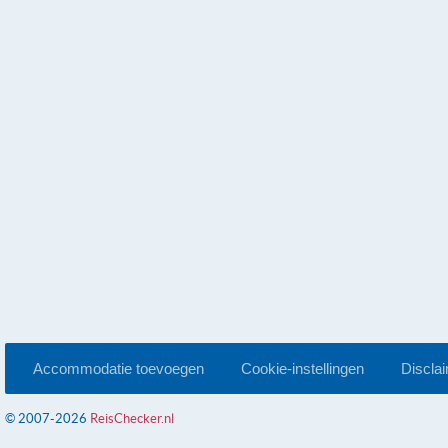
Accommodatie toevoegen
Cookie-instellingen
Discla
© 2007-2026
ReisChecker.nl