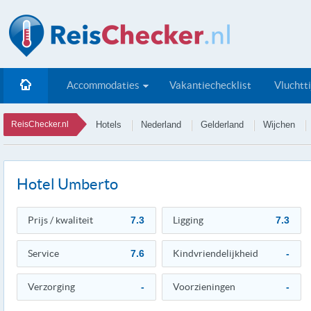
Accommodaties
Vakantiechecklist
Vluchtt
ReisChecker.nl
Hotels
Nederland
Gelderland
Wijchen
Hotel Umberto
Prijs / kwaliteit
7.3
Ligging
7.3
Service
7.6
Kindvriendelijkheid
-
Verzorging
-
Voorzieningen
-