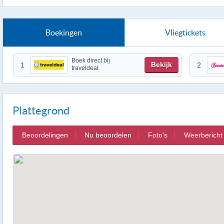
Boekingen
Vliegtickets
Boek direct bij
Bekijk
1
2
traveldeal
Plattegrond
Beoordelingen
Nu beoordelen
Foto's
Weerbericht