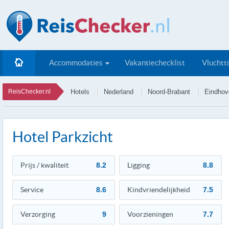
Accommodaties
Vakantiechecklist
Vluchtt
ReisChecker.nl
Hotels
Nederland
Noord-Brabant
Eindhov
Hotel Parkzicht
Prijs / kwaliteit
8.2
Ligging
8.8
Service
8.6
Kindvriendelijkheid
7.5
Verzorging
9
Voorzieningen
7.7