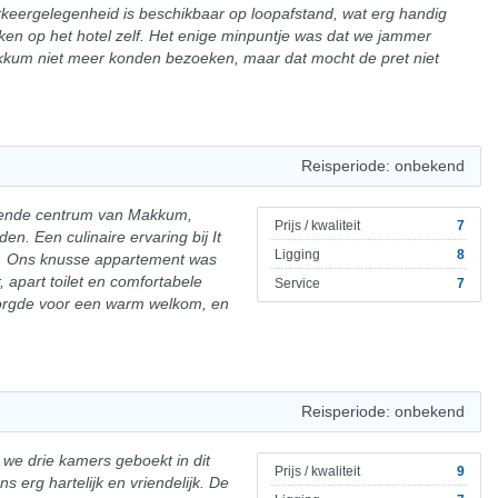
eergelegenheid is beschikbaar op loopafstand, wat erg handig
ken op het hotel zelf. Het enige minpuntje was dat we jammer
kum niet meer konden bezoeken, maar dat mocht de pret niet
Reisperiode: onbekend
ruisende centrum van Makkum,
Prijs / kwaliteit
7
n. Een culinaire ervaring bij It
Ligging
8
n. Ons knusse appartement was
apart toilet en comfortabele
Service
7
zorgde voor een warm welkom, en
Reisperiode: onbekend
n we drie kamers geboekt in dit
Prijs / kwaliteit
9
s erg hartelijk en vriendelijk. De