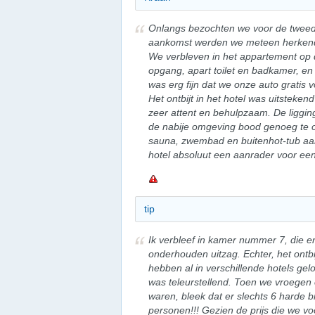
Onlangs bezochten we voor de tweede 
aankomst werden we meteen herkend 
We verbleven in het appartement op
opgang, apart toilet en badkamer, en 
was erg fijn dat we onze auto gratis
Het ontbijt in het hotel was uitsteke
zeer attent en behulpzaam. De ligging
de nabije omgeving bood genoeg te o
sauna, zwembad en buitenhot-tub aan d
hotel absoluut een aanrader voor een
tip
Ik verbleef in kamer nummer 7, die e
onderhouden uitzag. Echter, het ontbi
hebben al in verschillende hotels ge
was teleurstellend. Toen we vroegen
waren, bleek dat er slechts 6 harde 
personen!!! Gezien de prijs die we v