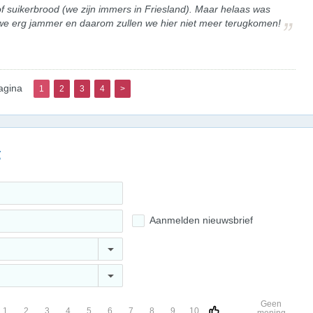
f suikerbrood (we zijn immers in Friesland). Maar helaas was
n we erg jammer en daarom zullen we hier niet meer terugkomen!
agina
1
2
3
4
>
g
Aanmelden nieuwsbrief
Geen
1
2
3
4
5
6
7
8
9
10