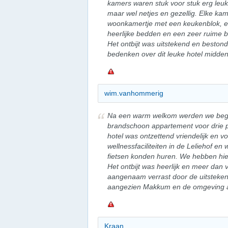
kamers waren stuk voor stuk erg leuk 
maar wel netjes en gezellig. Elke ka
woonkamertje met een keukenblok, e
heerlijke bedden en een zeer ruime ba
Het ontbijt was uitstekend en bestond 
bedenken over dit leuke hotel midde
wim.vanhommerig
Na een warm welkom werden we begr
brandschoon appartement voor drie 
hotel was ontzettend vriendelijk en v
wellnessfaciliteiten in de Leliehof e
fietsen konden huren. We hebben hi
Het ontbijt was heerlijk en meer da
aangenaam verrast door de uitsteken
aangezien Makkum en de omgeving ab
Kraan