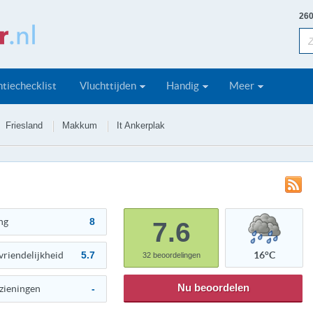
260
tiechecklist
Vluchttijden
Handig
Meer
Friesland
Makkum
It Ankerplak
ng
8
7.6
vriendelijkheid
5.7
16°C
32
beoordelingen
Nu beoordelen
zieningen
-