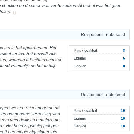
 checken en de sfeer was ver te zoeken. Al met al was het geen
halen.
Reisperiode: onbekend
bleven in het appartement. Het
Prijs / kwaliteit
8
uimd en fris. Het bevindt zich
Ligging
6
den, waarvan It Posthus echt een
end vriendelijk en het ontbijt
Service
8
Reisperiode: onbekend
kregen we een ruim appartement
Prijs / kwaliteit
10
t een aangename verrassing was.
Ligging
10
treem vriendelijk en behulpzaam,
. Het hotel is gunstig gelegen
Service
10
eeft een mooie afgesloten tuin