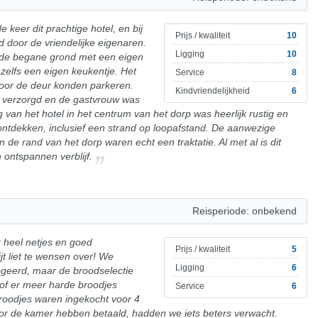
keer dit prachtige hotel, en bij
Prijs / kwaliteit
10
door de vriendelijke eigenaren.
Ligging
10
 de begane grond met een eigen
zelfs een eigen keukentje. Het
Service
8
 voor de deur konden parkeren.
Kindvriendelijkheid
6
nd verzorgd en de gastvrouw was
 van het hotel in het centrum van het dorp was heerlijk rustig en
ntdekken, inclusief een strand op loopafstand. De aanwezige
e rand van het dorp waren echt een traktatie. Al met al is dit
 ontspannen verblijf.
Reisperiode: onbekend
r heel netjes en goed
Prijs / kwaliteit
5
jt liet te wensen over! We
Ligging
6
logeerd, maar de broodselectie
 of er meer harde broodjes
Service
6
broodjes waren ingekocht voor 4
oor de kamer hebben betaald, hadden we iets beters verwacht.