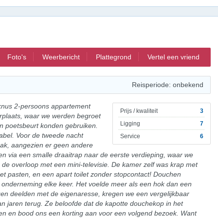
Foto's
Weerbericht
Plattegrond
Vertel een vriend
Reisperiode: onbekend
 knus 2-persoons appartement
Prijs / kwaliteit
3
erplaats, waar we werden begroet
Ligging
7
en poetsbeurt konden gebruiken.
abel. Voor de tweede nacht
Service
6
aak, aangezien er geen andere
n via een smalle draaitrap naar de eerste verdieping, waar we
de overloop met een mini-televisie. De kamer zelf was krap met
 pasten, en een apart toilet zonder stopcontact! Douchen
onderneming elke keer. Het voelde meer als een hok dan een
en deelden met de eigenaresse, kregen we een vergelijkbaar
n jaren terug. Ze beloofde dat de kapotte douchekop in het
n en bood ons een korting aan voor een volgend bezoek. Want