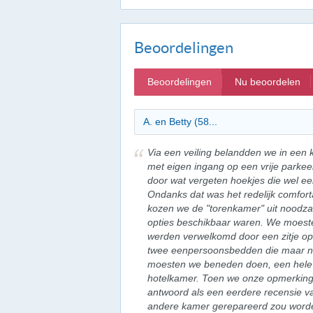
Beoordelingen
Beoordelingen
Nu beoordelen
A. en Betty (58...
Via een veiling belandden we in een
met eigen ingang op een vrije parke
door wat vergeten hoekjes die wel e
Ondanks dat was het redelijk comfort
kozen we de "torenkamer" uit noodz
opties beschikbaar waren. We moeste
werden verwelkomd door een zitje op 
twee eenpersoonsbedden die maar net
moesten we beneden doen, een hele 
hotelkamer. Toen we onze opmerking
antwoord als een eerdere recensie va
andere kamer gerepareerd zou worde