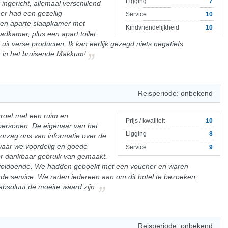
Ligging
7
ingericht, allemaal verschillend
mer had een gezellig
Service
10
en aparte slaapkamer met
Kindvriendelijkheid
10
dkamer, plus een apart toilet.
uit verse producten. Ik kan eerlijk gezegd niets negatiefs
n in het bruisende Makkum!
Reisperiode: onbekend
oet met een ruim en
Prijs / kwaliteit
10
personen. De eigenaar van het
Ligging
8
oorzag ons van informatie over de
n waar we voordelig en goede
Service
9
er dankbaar gebruik van gemaakt.
n voldoende. We hadden geboekt met een voucher en waren
de service. We raden iedereen aan om dit hotel te bezoeken,
soluut de moeite waard zijn.
Reisperiode: onbekend