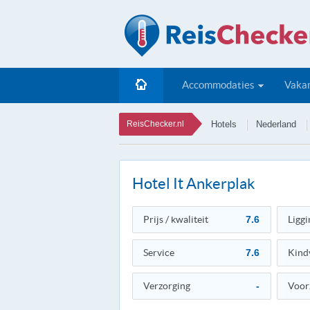
Accommodaties
Vakan
ReisChecker.nl
Hotels
Nederland
Hotel It Ankerplak
Prijs / kwaliteit
7.6
Liggi
Service
7.6
Kind
Verzorging
-
Voor