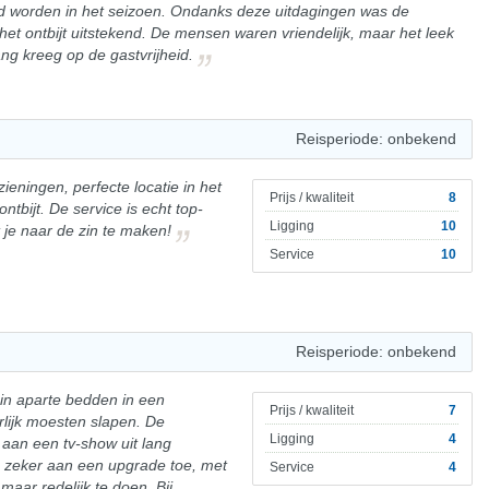
end worden in het seizoen. Ondanks deze uitdagingen was de
het ontbijt uitstekend. De mensen waren vriendelijk, maar het leek
ng kreeg op de gastvrijheid.
Reisperiode: onbekend
zieningen, perfecte locatie in het
Prijs / kwaliteit
8
ntbijt. De service is echt top-
Ligging
10
t je naar de zin te maken!
Service
10
Reisperiode: onbekend
 in aparte bedden in een
Prijs / kwaliteit
7
lijk moesten slapen. De
Ligging
4
aan een tv-show uit lang
 zeker aan een upgrade toe, met
Service
4
maar redelijk te doen. Bij