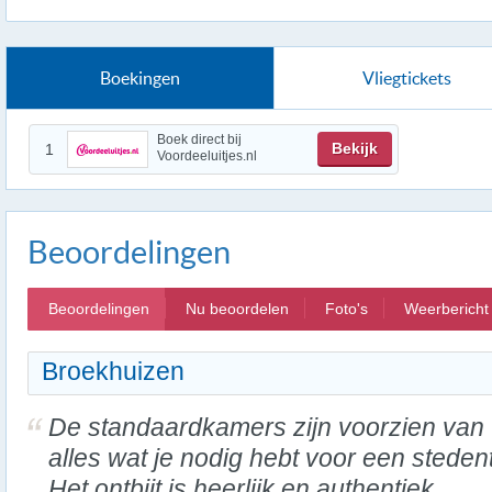
Boekingen
Vliegtickets
Boek direct bij
Bekijk
1
Voordeeluitjes.nl
Beoordelingen
Beoordelingen
Nu beoordelen
Foto's
Weerbericht
Broekhuizen
De standaardkamers zijn voorzien van
alles wat je nodig hebt voor een stedent
Het ontbijt is heerlijk en authentiek