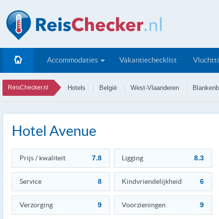
Accommodaties
Vakantiechecklist
Vluchtt
ReisChecker.nl
Hotels
België
West-Vlaanderen
Blankenb
Hotel Avenue
Prijs / kwaliteit
7.8
Ligging
8.3
Service
8
Kindvriendelijkheid
6
Verzorging
9
Voorzieningen
9