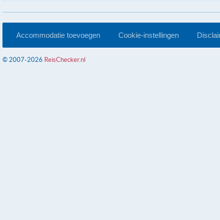
Accommodatie toevoegen
Cookie-instellingen
Discla
© 2007-2026
ReisChecker.nl