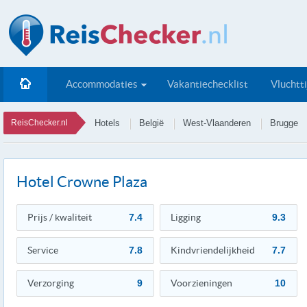
Accommodaties
Vakantiechecklist
Vluchtt
ReisChecker.nl
Hotels
België
West-Vlaanderen
Brugge
Hotel Crowne Plaza
Prijs / kwaliteit
7.4
Ligging
9.3
Service
7.8
Kindvriendelijkheid
7.7
Verzorging
9
Voorzieningen
10