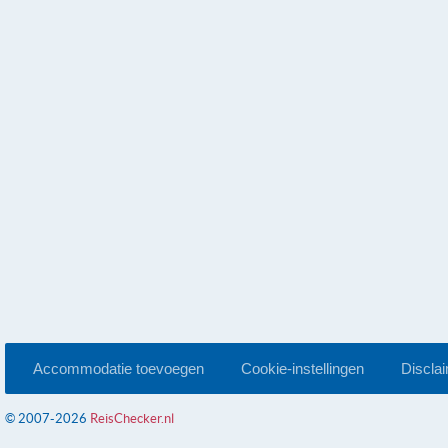
Accommodatie toevoegen
Cookie-instellingen
Discla
© 2007-2026
ReisChecker.nl