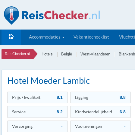
Accommodaties
Vakantiechecklist
Vluchtt
ReisChecker.nl
Hotels
België
West-Vlaanderen
Blankenb
Hotel Moeder Lambic
Prijs / kwaliteit
8.1
Ligging
8.8
Service
8.2
Kindvriendelijkheid
6.8
Verzorging
-
Voorzieningen
-