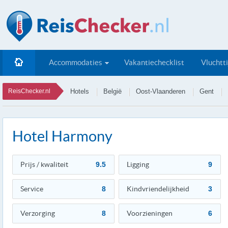
Accommodaties
Vakantiechecklist
Vluchtt
ReisChecker.nl
Hotels
België
Oost-Vlaanderen
Gent
Hotel Harmony
Prijs / kwaliteit
9.5
Ligging
9
Service
8
Kindvriendelijkheid
3
Verzorging
8
Voorzieningen
6