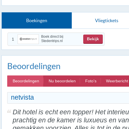
Boekingen
Vliegtickets
Boek direct bij
Bekijk
1
Stedentrips.nl
Beoordelingen
Beoordelingen
Nu beoordelen
Foto's
Weerbericht
netvista
Dit hotel is echt een topper! Het interieu
prachtig en de kamer is luxueus en van
gemakken voorzien. Alles is tot in de p