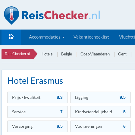
Accommodaties
Vakantiechecklist
Vluchtt
ReisChecker.nl
Hotels
België
Oost-Vlaanderen
Gent
Hotel Erasmus
Prijs / kwaliteit
8.3
Ligging
9.5
Service
7
Kindvriendelijkheid
5
Verzorging
6.5
Voorzieningen
6