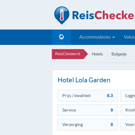
Accommodaties
Vakan
ReisChecker.nl
Hotels
Bulgarije
Hotel Lola Garden
Prijs / kwaliteit
8.3
Liggi
Service
9
Kind
Verzorging
8
Voor