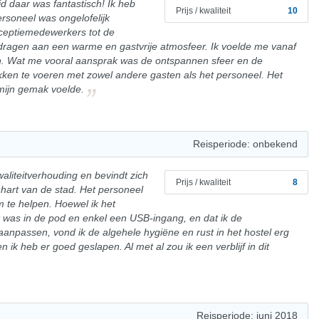
tijd daar was fantastisch! Ik heb
Prijs / kwaliteit
10
rsoneel was ongelofelijk
eceptiemedewerkers tot de
ragen aan een warme en gastvrije atmosfeer. Ik voelde me vanaf
. Wat me vooral aansprak was de ontspannen sfeer en de
kken te voeren met zowel andere gasten als het personeel. Het
mijn gemak voelde.
Reisperiode: onbekend
waliteitverhouding en bevindt zich
Prijs / kwaliteit
8
 hart van de stad. Het personeel
om te helpen. Hoewel ik het
 was in de pod en enkel een USB-ingang, en dat ik de
anpassen, vond ik de algehele hygiëne en rust in het hostel erg
n ik heb er goed geslapen. Al met al zou ik een verblijf in dit
Reisperiode: juni 2018