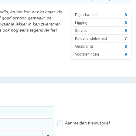
dig, en het kon er niet beter. de
Prijs / kwaliteit
8
rd goed schoon gemaakt. ze
Ligging
8
waar je lekker in kan zwemmen.
 is ook nog eens tegenover het
Service
9
Kindvriendelijkheid
7
Verzorging
8
Voorzieningen
9
g
Aanmelden nieuwsbrief