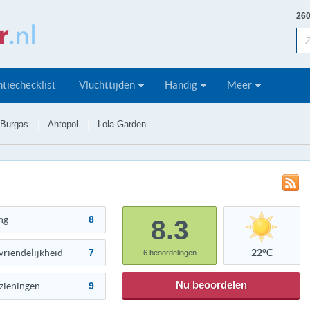
260
tiechecklist
Vluchttijden
Handig
Meer
Burgas
Ahtopol
Lola Garden
ng
8
8.3
vriendelijkheid
7
22°C
6
beoordelingen
Nu beoordelen
zieningen
9