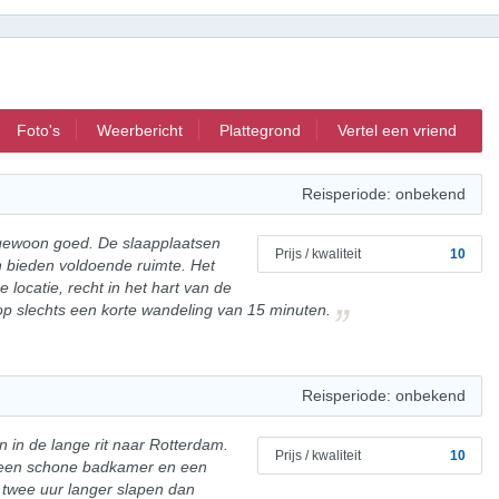
Foto's
Weerbericht
Plattegrond
Vertel een vriend
Reisperiode: onbekend
engewoon goed. De slaapplaatsen
Prijs / kwaliteit
10
en bieden voldoende ruimte. Het
e locatie, recht in het hart van de
op slechts een korte wandeling van 15 minuten.
Reisperiode: onbekend
n in de lange rit naar Rotterdam.
Prijs / kwaliteit
10
et een schone badkamer en een
u twee uur langer slapen dan