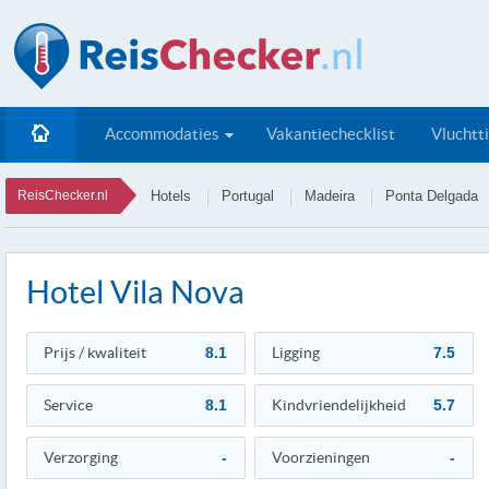
Accommodaties
Vakantiechecklist
Vluchtt
ReisChecker.nl
Hotels
Portugal
Madeira
Ponta Delgada
Hotel Vila Nova
Prijs / kwaliteit
8.1
Ligging
7.5
Service
8.1
Kindvriendelijkheid
5.7
Verzorging
-
Voorzieningen
-