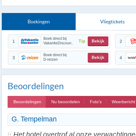
Boekingen
Vliegtickets
Boek direct bij
Tip
Bekijk
1
2
VakantieDiscoun..
Boek direct bij
Bekijk
3
4
D-reizen
Beoordelingen
Beoordelingen
Nu beoordelen
Foto's
Weerbericht
G. Tempelman
Het hotel overtrof al onze verwachtinge