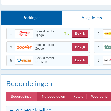
Boekingen
Vliegtickets
Boek direct bij
Tip
Bekijk
1
2
Tjingo
Boek direct bij
Bekijk
3
4
Zoover
Boek direct bij
Bekijk
5
6
D-reizen
Beoordelingen
Beoordelingen
Nu beoordelen
Foto's
Weerbericht
E. en Henk Eijke