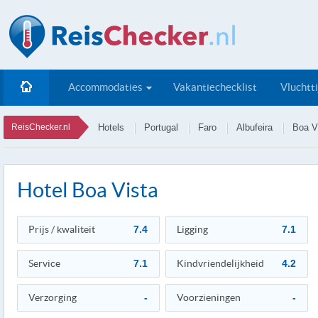
Accommodaties
Vakantiechecklist
Vluchtt
ReisChecker.nl
Hotels
Portugal
Faro
Albufeira
Boa V
Hotel Boa Vista
Prijs / kwaliteit
7.4
Ligging
7.1
Service
7.1
Kindvriendelijkheid
4.2
Verzorging
-
Voorzieningen
-