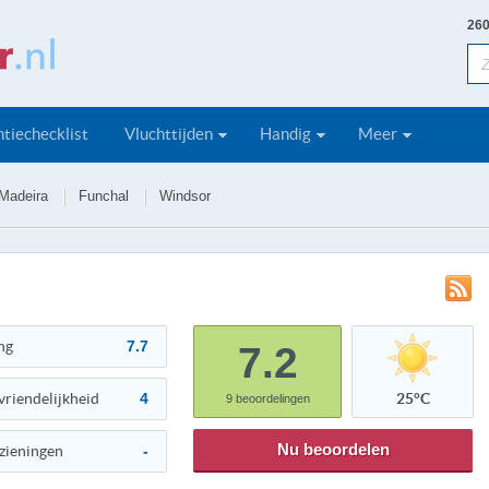
260
tiechecklist
Vluchttijden
Handig
Meer
Madeira
Funchal
Windsor
ng
7.7
7.2
vriendelijkheid
4
25°C
9
beoordelingen
Nu beoordelen
zieningen
-