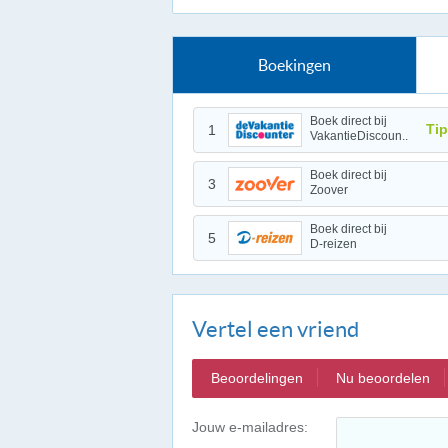
Boekingen
Boek direct bij
Tip
1
VakantieDiscoun..
Boek direct bij
3
Zoover
Boek direct bij
5
D-reizen
Vertel een vriend
Beoordelingen
Nu beoordelen
Jouw e-mailadres: