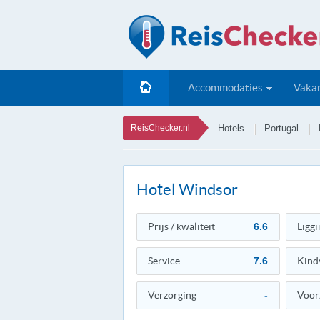
Accommodaties
Vakan
ReisChecker.nl
Hotels
Portugal
Hotel Windsor
Prijs / kwaliteit
6.6
Liggi
Service
7.6
Kind
Verzorging
-
Voor