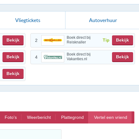
Vliegtickets
Autoverhuur
Boek direct bij
Bekijk
Tip
Bekijk
2
Reisknaller
Boek direct bij
Bekijk
Bekijk
4
Vakanties.nl
Bekijk
Foto's
Weerbericht
Plattegrond
Vertel een vriend