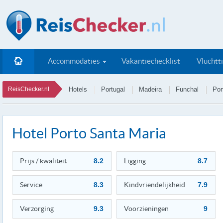
Accommodaties
Vakantiechecklist
Vluchtt
ReisChecker.nl
Hotels
Portugal
Madeira
Funchal
Por
Hotel Porto Santa Maria
Prijs / kwaliteit
8.2
Ligging
8.7
Service
8.3
Kindvriendelijkheid
7.9
Verzorging
9.3
Voorzieningen
9