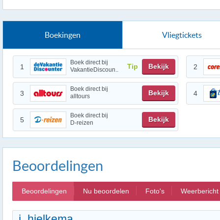
Boekingen
Vliegtickets
Boek direct bij
Tip
Bekijk
1
2
VakantieDiscoun..
Boek direct bij
Bekijk
3
4
alltours
Boek direct bij
Bekijk
5
D-reizen
Beoordelingen
Beoordelingen
Nu beoordelen
Foto's
Weerbericht
j_hielkema