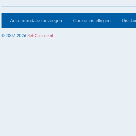
Accommodatie toevoegen
Cookie-instellingen
Discla
© 2007-2026
ReisChecker.nl