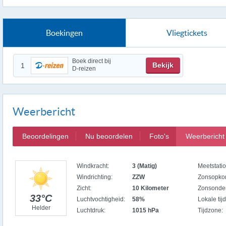
Boekingen
Vliegtickets
Boek direct bij
Bekijk
1
D-reizen
Weerbericht
Beoordelingen
Nu beoordelen
Foto's
Weerbericht
Windkracht:
3 (Matig)
Meetstatio
Windrichting:
ZZW
Zonsopko
Zicht:
10 Kilometer
Zonsonde
33°C
Luchtvochtigheid:
58%
Lokale tijd
Helder
Luchtdruk:
1015 hPa
Tijdzone: