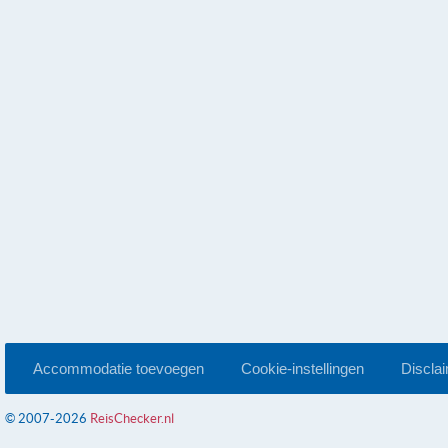
Accommodatie toevoegen
Cookie-instellingen
Discla
© 2007-2026
ReisChecker.nl