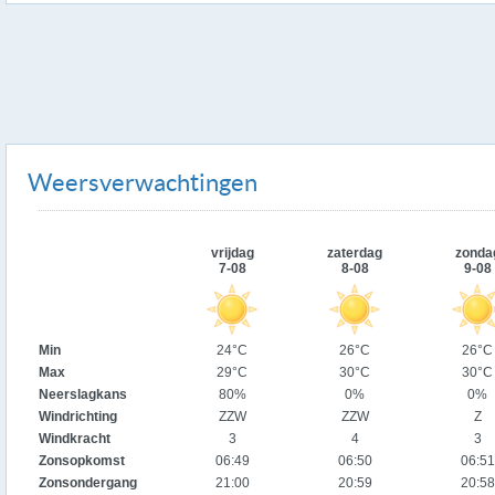
Weersverwachtingen
vrijdag
zaterdag
zonda
7-08
8-08
9-08
Min
24°C
26°C
26°C
Max
29°C
30°C
30°C
Neerslagkans
80%
0%
0%
Windrichting
ZZW
ZZW
Z
Windkracht
3
4
3
Zonsopkomst
06:49
06:50
06:51
Zonsondergang
21:00
20:59
20:58