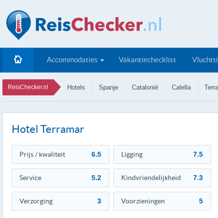
Accommodaties
Vakantiechecklist
Vluchtt
ReisChecker.nl
Hotels
Spanje
Catalonië
Calella
Terr
Hotel Terramar
Prijs / kwaliteit
6.5
Ligging
7.5
Service
5.2
Kindvriendelijkheid
7.3
Verzorging
3
Voorzieningen
5