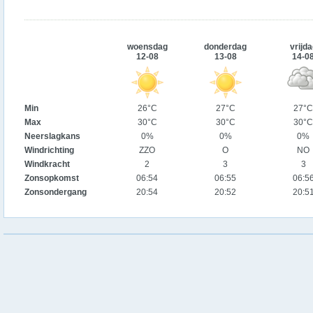
woensdag
donderdag
vrijda
12-08
13-08
14-0
Min
26°C
27°C
27°C
Max
30°C
30°C
30°C
Neerslagkans
0%
0%
0%
Windrichting
ZZO
O
NO
Windkracht
2
3
3
Zonsopkomst
06:54
06:55
06:5
Zonsondergang
20:54
20:52
20:5