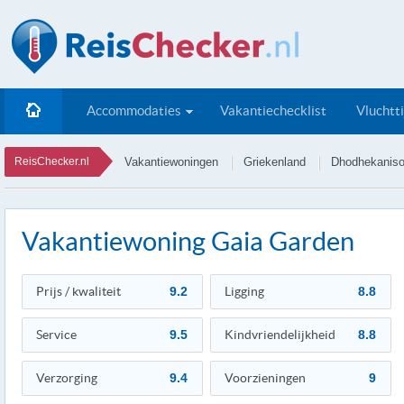
Accommodaties
Vakantiechecklist
Vluchtt
ReisChecker.nl
Vakantiewoningen
Griekenland
Dhodhekanis
Vakantiewoning Gaia Garden
Prijs / kwaliteit
9.2
Ligging
8.8
Service
9.5
Kindvriendelijkheid
8.8
Verzorging
9.4
Voorzieningen
9