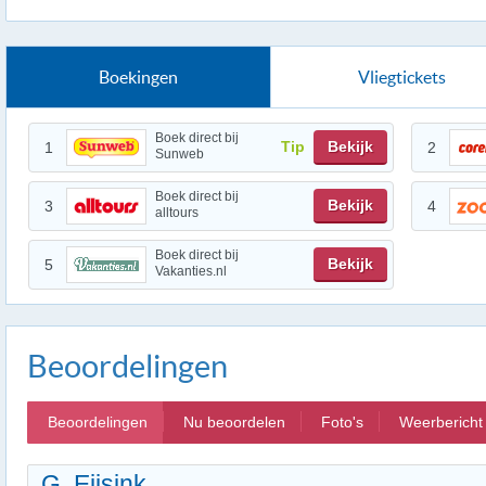
Boekingen
Vliegtickets
Boek direct bij
Tip
Bekijk
1
2
Sunweb
Boek direct bij
Bekijk
3
4
alltours
Boek direct bij
Bekijk
5
Vakanties.nl
Beoordelingen
Beoordelingen
Nu beoordelen
Foto's
Weerbericht
G. Eijsink