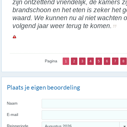
zijn ontzettend vriendelijk, de kamers zi
brandschoon en het eten is zeker het g
waard. We kunnen nu al niet wachten 
volgend jaar weer terug te komen.
Pagina
1
2
3
4
5
6
7
8
Plaats je eigen beoordeling
Naam
E-mail
Reisperiode
Augustus 2026