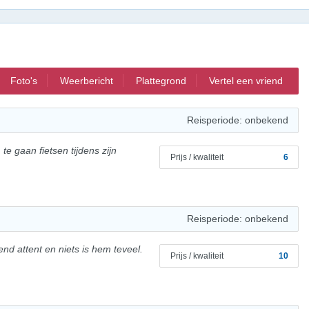
Foto's
Weerbericht
Plattegrond
Vertel een vriend
Reisperiode: onbekend
e gaan fietsen tijdens zijn
Prijs / kwaliteit
6
Reisperiode: onbekend
tend attent en niets is hem teveel.
Prijs / kwaliteit
10