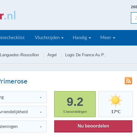
260
tiechecklist
Vluchttijden
Handig
Meer
Languedoc-Roussillon
Argel
Logis De France Au P..
Primerose
ng
-
9.2
vriendelijkheid
-
17°C
5
beoordelingen
Nu beoordelen
zieningen
-