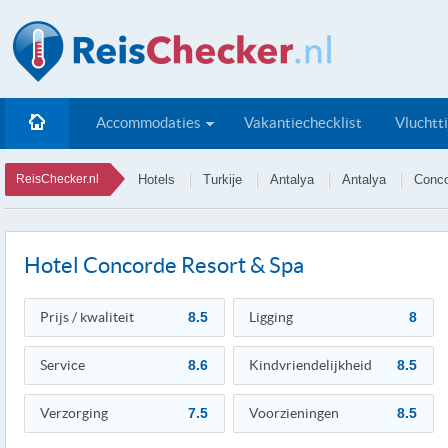
Accommodaties
Vakantiechecklist
Vluchtt
ReisChecker.nl
Hotels
Turkije
Antalya
Antalya
Conco
Hotel Concorde Resort & Spa
Prijs / kwaliteit
8.5
Ligging
8
Service
8.6
Kindvriendelijkheid
8.5
Verzorging
7.5
Voorzieningen
8.5