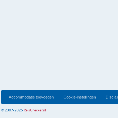
Accommodatie toevoegen
Cookie-instellingen
Discla
© 2007-2026
ReisChecker.nl