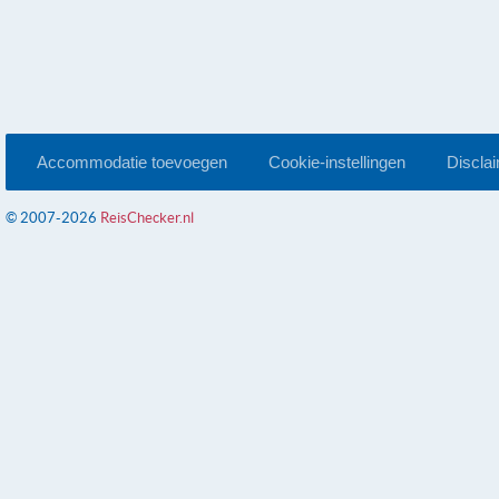
Accommodatie toevoegen
Cookie-instellingen
Discla
© 2007-2026
ReisChecker.nl