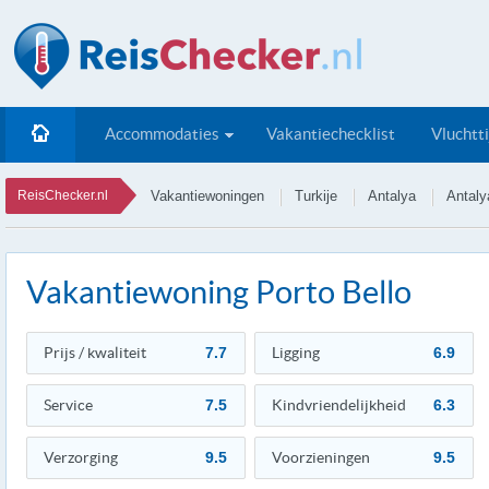
Accommodaties
Vakantiechecklist
Vluchtt
ReisChecker.nl
Vakantiewoningen
Turkije
Antalya
Antaly
Vakantiewoning Porto Bello
Prijs / kwaliteit
7.7
Ligging
6.9
Service
7.5
Kindvriendelijkheid
6.3
Verzorging
9.5
Voorzieningen
9.5