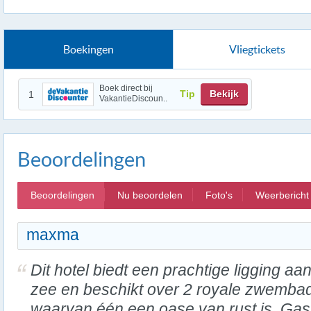
Boekingen
Vliegtickets
Boek direct bij
Tip
Bekijk
1
VakantieDiscoun..
Beoordelingen
Beoordelingen
Nu beoordelen
Foto's
Weerbericht
maxma
Dit hotel biedt een prachtige ligging aa
zee en beschikt over 2 royale zwemba
waarvan één een oase van rust is. Gas