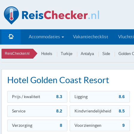
Accommodaties
Vakantiechecklist
Vluchtt
ReisChecker.nl
Hotels
Turkije
Antalya
Side
Golden C
Hotel Golden Coast Resort
Prijs / kwaliteit
8.3
Ligging
8.6
Service
8.2
Kindvriendelijkheid
8.5
Verzorging
8
Voorzieningen
9