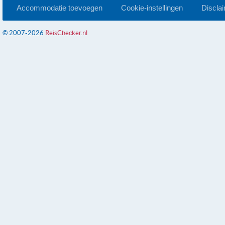
Accommodatie toevoegen
Cookie-instellingen
Discla
© 2007-2026
ReisChecker.nl