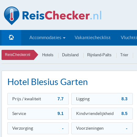
Accommodaties
Vakantiechecklist
Vluchtt
ReisChecker.nl
Hotels
Duitsland
Rijnland-Palts
Trier
Hotel Blesius Garten
Prijs / kwaliteit
7.7
Ligging
8.3
Service
9.1
Kindvriendelijkheid
8.5
Verzorging
-
Voorzieningen
-