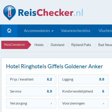
Accommodaties
Vakantiechecklist
Vluchtt
ReisChecker.nl
Hotels
Duitsland
Rijnland-Palts
Bad Neue
Hotel Ringhotels Giffels Goldener Anker
Prijs / kwaliteit
6.2
Ligging
8.8
Service
6.9
Kindvriendelijkheid
6
Verzorging
-
Voorzieningen
-