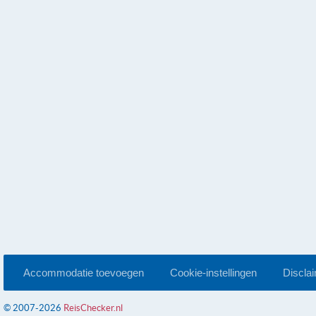
Accommodatie toevoegen
Cookie-instellingen
Discla
© 2007-2026
ReisChecker.nl